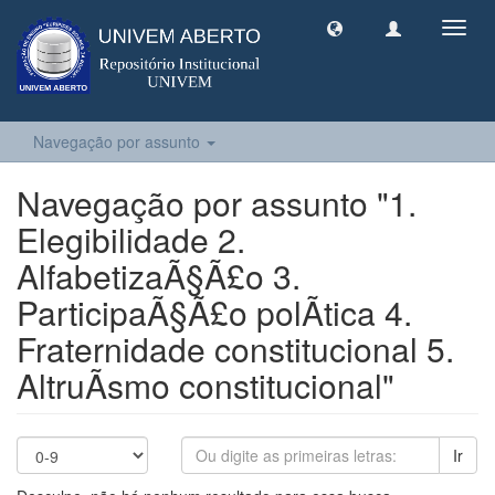
Toggl
navig
Navegação por assunto
Navegação por assunto "1.
Elegibilidade 2.
AlfabetizaÃ§Ã£o 3.
ParticipaÃ§Ã£o polÃ­tica 4.
Fraternidade constitucional 5.
AltruÃ­smo constitucional"
Ir