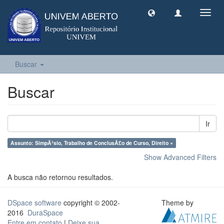
Toggl
navig
Buscar
Buscar
Ir
Assunto: SimpÃ³sio, Trabalho de ConclusÃ£o de Curso, Direito ×
Show Advanced Filters
A busca não retornou resultados.
DSpace software
copyright © 2002-
Theme by
2016
DuraSpace
Entre em contato
|
Deixe sua