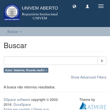
Toggl
navig
Buscar
Buscar
Ir
Autor: Sabatine, Ricardo JosÃ© ×
Show Advanced Filters
A busca não retornou resultados.
DSpace software
copyright © 2002-
Theme by
2016
DuraSpace
Entre em contato
|
Deixe sua