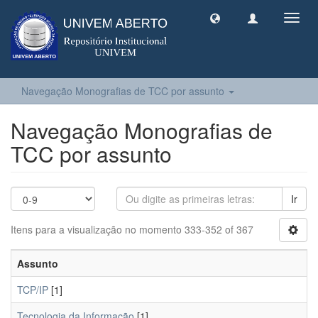
Toggl
navig
Navegação Monografias de TCC por assunto
Navegação Monografias de
TCC por assunto
Ir
Itens para a visualização no momento 333-352 of 367
Assunto
TCP/IP
[1]
Tecnologia da Informação
[1]