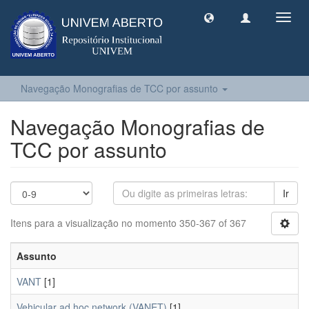
Toggl
navig
Navegação Monografias de TCC por assunto
Navegação Monografias de
TCC por assunto
Ir
Itens para a visualização no momento 350-367 of 367
Assunto
VANT
[1]
Vehicular ad hoc network (VANET)
[1]