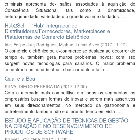
criminais apresenta de- safios associados à aquisição de
Consciência Situacional, tais como a dinamicidade,
heterogeneidade, variedade e o grande volume de dados. ...
Hub2Sell – “Hub” Integrador de
Distribuidores/Fornecedores, Marketplaces e
Plataformas de Comércio Eletrônico
Ide, Felipe Jun
;
Rodrigues, Mighuel Lucas Alves
(
2017-11-27
)
O comércio eletrônico ou e-commerce se destaca ao decorrer do
tempo e, também gera muitos problemas novos; com isso
surgem novas tecnologias para saná-los. O maior problema
encontrado no cenário atual é basicamente a falta ...
Qual é a Boa
SILVA, DIEGO PEREIRA DA
(
2017-12-05
)
Com o mercado mais competitivo em todos os segmentos, os
empresários buscam formas de inovar e serem mais assertivos
em seus direcionamentos. No mercado da gastronomia e
entretenimento também não é diferente, tendo em vista ...
ESTUDO E APLICAÇÃO DE TÉCNICAS DE GESTÃO
NA CRIAÇÃO E NO DESENVOLVIMENTO DE
PRODUTOS DE SOFTWARE
SILMAN, CINTHIA
(
2017-11-28
)