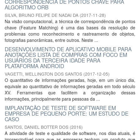
CORRESPONDÊNCIA DE PONTOS CHAVE PARA
ALGORITMO ORB
SILVA, BRUNO FELIPE DE NADAI DA
(
2017-11-28
)
Na visão computacional, a técnica de correspondência de pontos
chave (Feature Matching) é uma das bases da resolução de
problemas como reconhecimento e rastreamento de objetos,
fotografias panorâmicas, entre outros. Neste ...
DESENVOLVIMENTO DE APLICATIVO MOBILE PARA
ANOTAÇÕES LISTA DE COMPRAS COM FOCO EM
USUÁRIOS DA TERCEIRA IDADE PARA
PLATAFORMA ANDROID
VAGETTI, WELLINGTON DOS SANTOS
(
2017-12-05
)
O quantitativo de informações geradas, hoje, em um único dia,
equivale ao quantitativo de informações geradas em todo século
XV. Ferramentas que facilitem a organização dessas
informações, principalmente para pessoas da ...
IMPLANTAÇÃO DE TESTE DE SOFTWARE EM
EMPRESA DE PEQUENO PORTE: UM ESTUDO DE
CASO
SANTOS, DANIEL BOTTER DOS
(
2016
)
A atividade de teste e qualidade de software, nos dias atuais, é
imprescindível para que as empresas tenham um produto que