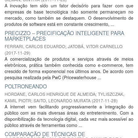
A inovação tem sido um fator decisório para fazer com que
empresas de base tecnológica não somente permaneçam no
mercado, como também se destaquem. O desenvolvimento de
produtos de software está em constante crescimento, ...
PRECIZZO – PRECIFICAÇÃO INTELIGENTE PARA
MARKETPLACES
FERRARI, CARLOS EDUARDO
;
JATOBÁ, VITOR CARNELLO
(
2017-11-29
)
A comercialização de produtos e serviços através de meios
eletrônicos, prática também conhecida como e-commerce, tem
crescido de forma exponencial nos últimos anos. De acordo com
pesquisa realizada pela PwC (Pricewaterhouse ...
POLTRONEANDO
HORDANE, CARLOS HENRIQUE DE ALMEIDA
;
TYLISZCZAK,
KAMIL PIOTR
;
SAITO, LEONARDO MURATA
(
2017-11-28
)
A internet vem facilitando progressivamente a integração do
público com as mais diversas áreas do entretenimento. Com a
disponibilização da tecnologia digital, cada vez mais acessível ao
público através de ferramentas como ...
COMPARAÇÃO DE TÉCNICAS DE