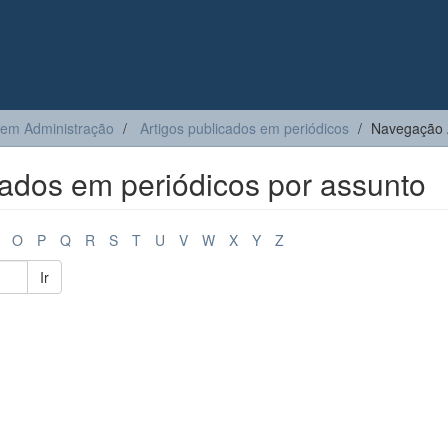
 em Administração
Artigos publicados em periódicos
Navegação A
ados em periódicos por assunto
O
P
Q
R
S
T
U
V
W
X
Y
Z
Ir