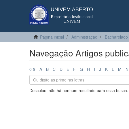
Página inicial
Administração
Bacharelado
Navegação Artigos public
0-9
A
B
C
D
E
F
G
H
I
J
K
L
M
N
Desculpe, não há nenhum resultado para essa busca.