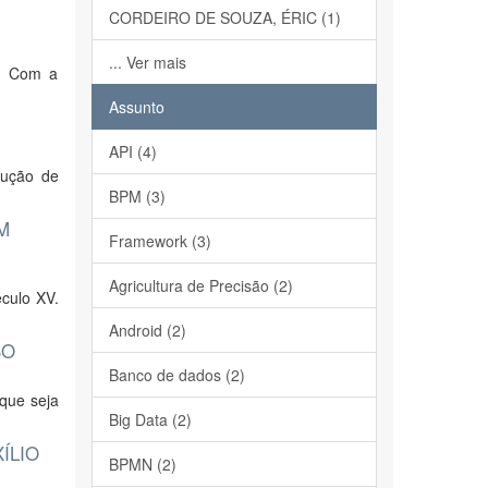
CORDEIRO DE SOUZA, ÉRIC (1)
... Ver mais
o. Com a
Assunto
API (4)
lução de
BPM (3)
M
Framework (3)
Agricultura de Precisão (2)
éculo XV.
Android (2)
SO
Banco de dados (2)
 que seja
Big Data (2)
ÍLIO
BPMN (2)