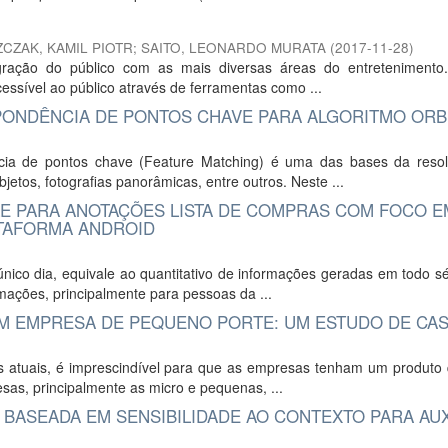
ZCZAK, KAMIL PIOTR
;
SAITO, LEONARDO MURATA
(
2017-11-28
)
tegração do público com as mais diversas áreas do entreteniment
acessível ao público através de ferramentas como ...
ONDÊNCIA DE PONTOS CHAVE PARA ALGORITMO ORB
ncia de pontos chave (Feature Matching) é uma das bases da reso
tos, fotografias panorâmicas, entre outros. Neste ...
LE PARA ANOTAÇÕES LISTA DE COMPRAS COM FOCO E
ATAFORMA ANDROID
nico dia, equivale ao quantitativo de informações geradas em todo s
mações, principalmente para pessoas da ...
EM EMPRESA DE PEQUENO PORTE: UM ESTUDO DE CA
ias atuais, é imprescindível para que as empresas tenham um produto
as, principalmente as micro e pequenas, ...
BASEADA EM SENSIBILIDADE AO CONTEXTO PARA AUX