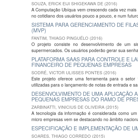
SOUZA, ERICK EIJI SHIGEKAWA DE
(
2016
)
A Computação Ubíqua vem crescendo cada vez mais n
no cotidiano dos usuários pouco a pouco, e num futuro
SISTEMA PARA GERENCIAMENTO DE FILA
(MVP)
FANTIM, THIAGO PINGUÉLO
(
2016
)
O projeto consiste no desenvolvimento de um si
supermercados. Os usuários poderão gerar sua senha 
PLATAFORMA SAAS PARA CONTROLE E LA
FINANCEIRO DE PEQUENAS EMPRESAS
SODRÉ, VICTOR ULISSES PONTES
(
2016
)
Este projeto oferece uma ferramenta para o setor 
utilizadas para o lançamento de notas de entrada e saí
DESENVOLVIMENTO DE UMA APLICAÇÃO A
PEQUENAS EMPRESAS DO RAMO DE PRES
ZARBINATTI, VINICIUS DE OLIVEIRA
(
2015
)
A tecnologia da informação é considerada como um 
micro empresas vem se destacando no âmbito naciona
ESPECIFICAÇÃO E IMPLEMENTAÇÃO DE U
SOARES, THIAGO CORREDO
(
2015
)