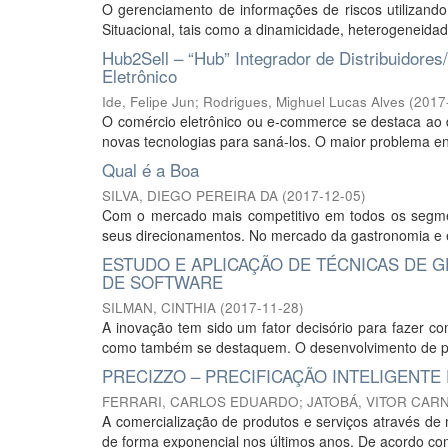
O gerenciamento de informações de riscos utilizando
Situacional, tais como a dinamicidade, heterogeneidad
Hub2Sell – “Hub” Integrador de Distribuidore
Eletrônico
Ide, Felipe Jun
;
Rodrigues, Mighuel Lucas Alves
(
2017
O comércio eletrônico ou e-commerce se destaca ao
novas tecnologias para saná-los. O maior problema enc
Qual é a Boa
SILVA, DIEGO PEREIRA DA
(
2017-12-05
)
Com o mercado mais competitivo em todos os segme
seus direcionamentos. No mercado da gastronomia e e
ESTUDO E APLICAÇÃO DE TÉCNICAS DE 
DE SOFTWARE
SILMAN, CINTHIA
(
2017-11-28
)
A inovação tem sido um fator decisório para fazer
como também se destaquem. O desenvolvimento de pro
PRECIZZO – PRECIFICAÇÃO INTELIGENT
FERRARI, CARLOS EDUARDO
;
JATOBÁ, VITOR CAR
A comercialização de produtos e serviços através de
de forma exponencial nos últimos anos. De acordo com