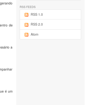
 gerando
RSS FEEDS
RSS 1.0
RSS 2.0
dentro de
Atom
ssário a
ompanhar
que é um