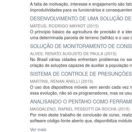
A falta de motivação, interesse e engajamento são f
improdutividades para os funcionários e consequentem
DESENVOLVIMENTO DE UMA SOLUÇÃO DE
MATEUS, RODRIGO MAYKOT
(
2015
)
O princípio básico da agricultura de precisão é a id
uma determinada parcela de terreno (talhão) e o uso d
SOLUÇÃO DE MONITORAMENTO DE CONSU
ALVES, RENATO AUGUSTO DE PAULA
(
2015
)
No Brasil várias cidades enfrentam problemas no s
criação de soluções capazes de auxiliar a população 
SISTEMA DE CONTROLE DE PRESUNÇÕES
MARTINS, RENAN ANELLI
(
2015
)
O uso dos dispositivos móveis vem sendo cada ve
essa evolução, não só os programadores, mas os usu
ANALISANDO O PENTAHO COMO FERRAME
MAGDALENO, RAFAEL PESSOTTI DA ROCHA
(
2015
)
Por meio deste trabalho de conclusão de curso, real
software código-fonte aberto que, disponibiliza módul
Ver mais