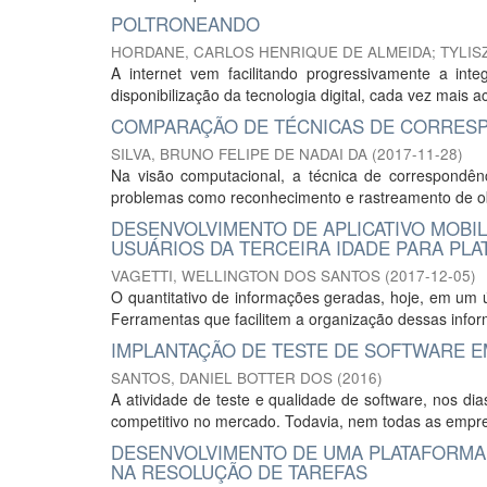
POLTRONEANDO
HORDANE, CARLOS HENRIQUE DE ALMEIDA
;
TYLIS
A internet vem facilitando progressivamente a in
disponibilização da tecnologia digital, cada vez mais 
COMPARAÇÃO DE TÉCNICAS DE CORRESP
SILVA, BRUNO FELIPE DE NADAI DA
(
2017-11-28
)
Na visão computacional, a técnica de correspondê
problemas como reconhecimento e rastreamento de obje
DESENVOLVIMENTO DE APLICATIVO MOBI
USUÁRIOS DA TERCEIRA IDADE PARA PL
VAGETTI, WELLINGTON DOS SANTOS
(
2017-12-05
)
O quantitativo de informações geradas, hoje, em um ú
Ferramentas que facilitem a organização dessas infor
IMPLANTAÇÃO DE TESTE DE SOFTWARE 
SANTOS, DANIEL BOTTER DOS
(
2016
)
A atividade de teste e qualidade de software, nos d
competitivo no mercado. Todavia, nem todas as empres
DESENVOLVIMENTO DE UMA PLATAFORMA 
NA RESOLUÇÃO DE TAREFAS