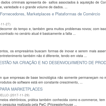
 dados criminais apresenta de- safios associados à aquisição de Con
e, variedade e o grande volume de dados. ...
s/Fornecedores, Marketplaces e Plataformas de Comércio
-11-27
)
 decorrer do tempo e, também gera muitos problemas novos; com iss
ontrado no cenário atual é basicamente a falta ...
ntos, os empresários buscam formas de inovar e serem mais asser
ntretenimento também não é diferente, tendo em vista ...
GESTÃO NA CRIAÇÃO E NO DESENVOLVIMENTO DE PRO
 com que empresas de base tecnológica não somente permaneçam no 
dutos de software está em constante crescimento, ...
E PARA MARKETPLACES
NELLO
(
2017-11-29
)
 meios eletrônicos, prática também conhecida como e-commerce, tem 
 pesquisa realizada pela PwC (Pricewaterhouse ...