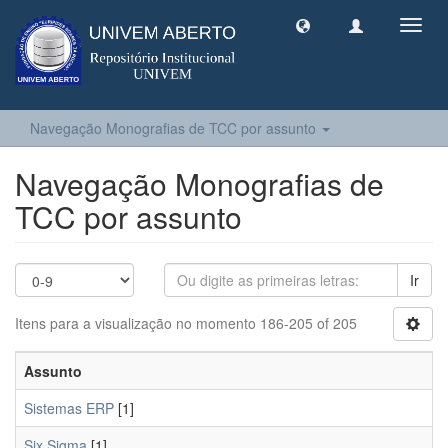
Toggl
navig
Navegação Monografias de TCC por assunto
Navegação Monografias de
TCC por assunto
Ir
Itens para a visualização no momento 186-205 of 205
Assunto
Sistemas ERP
[1]
Six Sigma
[1]