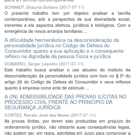
SCHIMIDT, Shauma Schiavo
(
2017-07-11
)
O presente trabalho tem por objetivo analisar a família
contemporânea, sob a perspectiva de sua diversidade social,
inerentes a ela aspectos afetivos, jurídicos e biológicos. Com a
emergência de novos arranjos familiares ...
A dificuldade hermenêutica na desconsideração da
personalidade jurídica no Código de Defesa do
Consumidor quanto a sua aplicação e o consequente
reflexo na dignidade da pessoa física e jurídica
DOBARRO, Sérgio Leandro
(
2017-07-11
)
Este trabalho busca analisar o uso abusivo do instituto da
desconsideração da personalidade jurídica com foco no § 5º do
artigo 28 do Código de Defesa do Consumidor e seus reflexos
quanto à empresa como ente de estímulo ...
A (IN) ADMISSIBILIDADE DAS PROVAS ILÍCITAS NO
PROCESSO CIVIL FRENTE AO PRINCIPIO DA
SEGURANÇA JURÍDICA
CORTEZ, Renato José das Neves
(
2017-07-11
)
As provas ilícitas, por terem sido produzidas em prejuízo do
ordenamento jurídico, não obstante suas consequências legais,
não podem ser, em regra, admitidas em Juízo para comprovar a