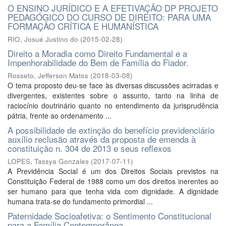
O ENSINO JURÍDICO E A EFETIVAÇÃO DP PROJETO
PEDAGÓGICO DO CURSO DE DIREITO: PARA UMA
FORMAÇÃO CRÍTICA E HUMANÍSTICA
RIO, Josué Justino do
(
2015-02-28
)
Direito a Moradia como Direito Fundamental e a
Impenhorabilidade do Bem de Família do Fiador.
Rosseto, Jefferson Matos
(
2018-03-08
)
O tema proposto deu-se face às diversas discussões acirradas e
divergentes, existentes sobre o assunto, tanto na linha de
raciocínio doutrinário quanto no entendimento da jurisprudência
pátria, frente ao ordenamento ...
A possibilidade de extinção do benefício previdenciário
auxílio reclusão através da proposta de emenda à
constituição n. 304 de 2013 e seus reflexos
LOPES, Tassya Gonzales
(
2017-07-11
)
A Previdência Social é um dos Direitos Sociais previstos na
Constituição Federal de 1988 como um dos direitos inerentes ao
ser humano para que tenha vida com dignidade. A dignidade
humana trata-se do fundamento primordial ...
Paternidade Socioafetiva: o Sentimento Constitucional
para a Família Contemporânea