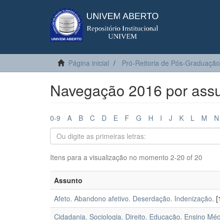
Página inicial
Pró-Reitoria de Pós-Graduação
Navegação 2016 por ass
0-9
A
B
C
D
E
F
G
H
I
J
K
L
M
N
Itens para a visualização no momento 2-20 of 20
Assunto
Afeto. Abandono afetivo. Deserdação. Indenização.
[
Cidadania. Sociologia. Direito. Educação. Ensino Méd