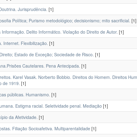
Doutrina. Jurisprudência.
[1]
sofia Política; Purismo metodológico; decisionismo; mito sacrificial.
[1]
Informação. Delito Informático. Violação do Direito de Autor.
[1]
 Internet. Flexibilização.
[1]
 Direito; Estado de Exceção; Sociedade de Risco.
[1]
na.Prisões Cautelares. Pena Antecipada.
[1]
eitos. Karel Vasak. Norberto Bobbio. Direitos do Homem. Direitos Hu
o de 1919.
[1]
icas públicas. Humanismo.
[1]
umana. Estigma racial. Seletividade penal. Mediação
[1]
ípio da Afetividade.
[1]
stas. Filiação Socioafetiva. Multiparentalidade
[1]