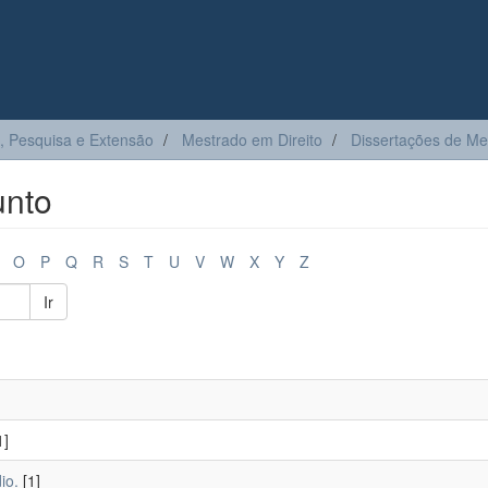
, Pesquisa e Extensão
Mestrado em Direito
Dissertações de Me
unto
O
P
Q
R
S
T
U
V
W
X
Y
Z
Ir
1]
io.
[1]