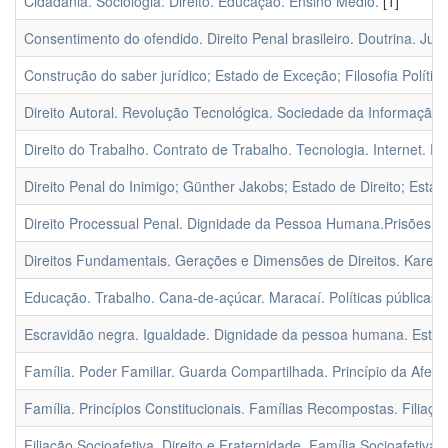
Cidadania. Sociologia. Direito. Educação. Ensino Médio.
[1]
Consentimento do ofendido. Direito Penal brasileiro. Doutrina. Juri
Construção do saber jurídico; Estado de Exceção; Filosofia Política
Direito Autoral. Revolução Tecnológica. Sociedade da Informação. D
Direito do Trabalho. Contrato de Trabalho. Tecnologia. Internet. Fle
Direito Penal do Inimigo; Günther Jakobs; Estado de Direito; Esta
Direito Processual Penal. Dignidade da Pessoa Humana.Prisões C
Direitos Fundamentais. Gerações e Dimensões de Direitos. Karel 
Educação. Trabalho. Cana-de-açúcar. Maracaí. Políticas públicas
Escravidão negra. Igualdade. Dignidade da pessoa humana. Estigm
Família. Poder Familiar. Guarda Compartilhada. Princípio da Afetiv
Família. Princípios Constitucionais. Famílias Recompostas. Filiaçã
Filiação Socioafetiva. Direito e Fraternidade. Família Socioafetiv