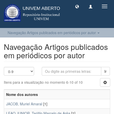
Toggl
navig
Navegação Artigos publicados em periódicos por autor
Navegação Artigos publicados
em periódicos por autor
Ir
Itens para a visualização no momento 6-10 of 10
Nome dos autores
JACOB, Muriel Amaral
[1]
LEAO JUNIOR, Teófilo Marcelo de Arêa
[1]