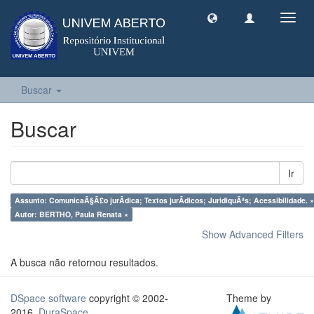
Toggl
navig
Buscar
Buscar
Ir
Assunto: ComunicaÃ§Ã£o jurÃ­dica; Textos jurÃ­dicos; JuridiquÃªs; Acessibilidade. ×
Autor: BERTHO, Paula Renata ×
Show Advanced Filters
A busca não retornou resultados.
DSpace software
copyright © 2002-
Theme by
2016
DuraSpace