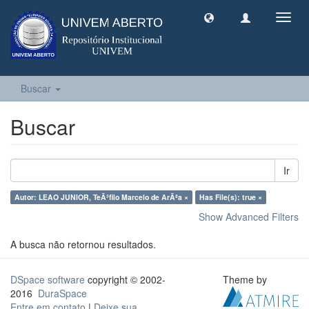
Toggl
navig
Buscar
Buscar
Ir
Autor: LEAO JUNIOR, TeÃ³filo Marcelo de ArÃªa ×
Has File(s): true ×
Show Advanced Filters
A busca não retornou resultados.
DSpace software
copyright © 2002-
Theme by
2016
DuraSpace
Entre em contato
|
Deixe sua