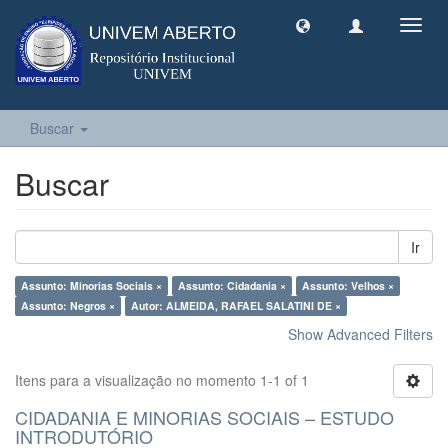
Toggl
navig
Buscar
Buscar
Ir
Assunto: Minorias Sociais ×
Assunto: Cidadania ×
Assunto: Velhos ×
Assunto: Negros ×
Autor: ALMEIDA, RAFAEL SALATINI DE ×
Show Advanced Filters
Itens para a visualização no momento 1-1 of 1
CIDADANIA E MINORIAS SOCIAIS – ESTUDO
INTRODUTÓRIO