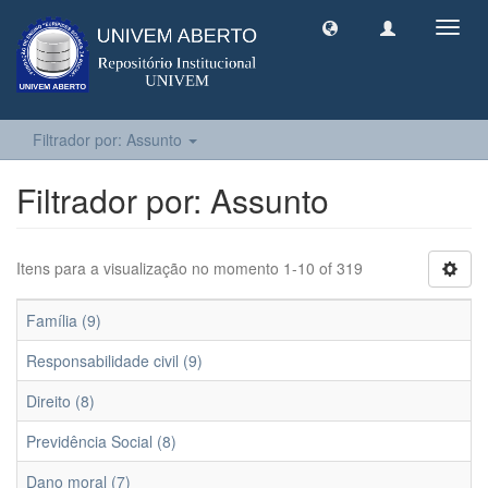
Toggl
navig
Filtrador por: Assunto
Filtrador por: Assunto
Itens para a visualização no momento 1-10 of 319
Família (9)
Responsabilidade civil (9)
Direito (8)
Previdência Social (8)
Dano moral (7)