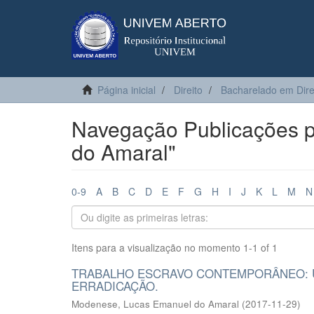
Página inicial
Direito
Bacharelado em Dire
Navegação Publicações p
do Amaral"
0-9
A
B
C
D
E
F
G
H
I
J
K
L
M
N
Itens para a visualização no momento 1-1 of 1
TRABALHO ESCRAVO CONTEMPORÂNEO: U
ERRADICAÇÃO.
Modenese, Lucas Emanuel do Amaral
(
2017-11-29
)