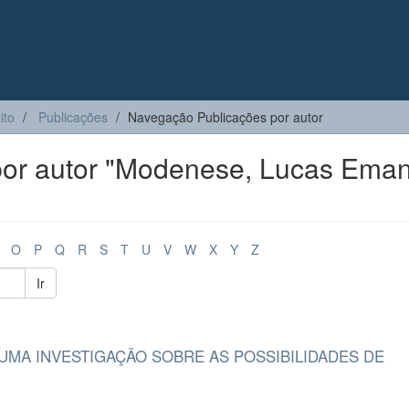
ito
Publicações
Navegação Publicações por autor
or autor "Modenese, Lucas Ema
O
P
Q
R
S
T
U
V
W
X
Y
Z
Ir
MA INVESTIGAÇÃO SOBRE AS POSSIBILIDADES DE