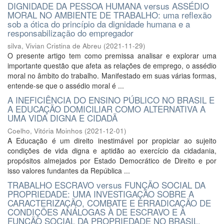
DIGNIDADE DA PESSOA HUMANA versus ASSÉDIO
MORAL NO AMBIENTE DE TRABALHO: uma reflexão
sob a ótica do princípio da dignidade humana e a
responsabilização do empregador
silva, Vivian Cristina de Abreu
(
2021-11-29
)
O presente artigo tem como premissa analisar e explorar uma
importante questão que afeta as relações de emprego, o assédio
moral no âmbito do trabalho. Manifestado em suas várias formas,
entende-se que o assédio moral é ...
A INEFICIÊNCIA DO ENSINO PÚBLICO NO BRASIL E
A EDUCAÇÃO DOMICILIAR COMO ALTERNATIVA A
UMA VIDA DIGNA E CIDADÃ
Coelho, Vitória Moinhos
(
2021-12-01
)
A Educação é um direito inestimável por propiciar ao sujeito
condições de vida digna e aptidão ao exercício da cidadania,
propósitos almejados por Estado Democrático de Direito e por
isso valores fundantes da República ...
TRABALHO ESCRAVO versus FUNÇÃO SOCIAL DA
PROPRIEDADE: UMA INVESTIGAÇÃO SOBRE A
CARACTERIZAÇÃO, COMBATE E ERRADICAÇÃO DE
CONDIÇÕES ANÁLOGAS À DE ESCRAVO E A
FUNÇÃO SOCIAL DA PROPRIEDADE NO BRASIL.