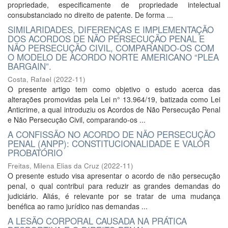
propriedade, especificamente de propriedade intelectual
consubstanciado no direito de patente. De forma ...
SIMILARIDADES, DIFERENÇAS E IMPLEMENTAÇÃO
DOS ACORDOS DE NÃO PERSECUÇÃO PENAL E
NÃO PERSECUÇÃO CIVIL, COMPARANDO-OS COM
O MODELO DE ACORDO NORTE AMERICANO “PLEA
BARGAIN”.
Costa, Rafael
(
2022-11
)
O presente artigo tem como objetivo o estudo acerca das
alterações promovidas pela Lei n° 13.964/19, batizada como Lei
Anticrime, a qual introduziu os Acordos de Não Persecução Penal
e Não Persecução Civil, comparando-os ...
A CONFISSÃO NO ACORDO DE NÃO PERSECUÇÃO
PENAL (ANPP): CONSTITUCIONALIDADE E VALOR
PROBATÓRIO
Freitas, Milena Elias da Cruz
(
2022-11
)
O presente estudo visa apresentar o acordo de não persecução
penal, o qual contribui para reduzir as grandes demandas do
judiciário. Aliás, é relevante por se tratar de uma mudança
benéfica ao ramo jurídico nas demandas ...
A LESÃO CORPORAL CAUSADA NA PRÁTICA