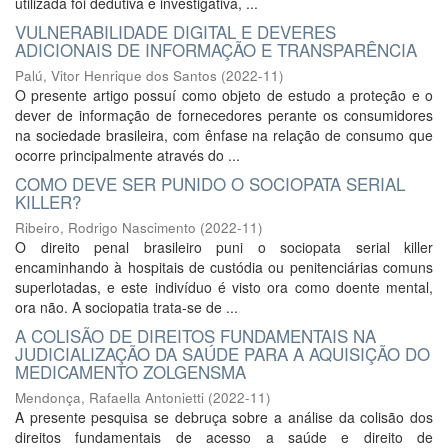
utilizada foi dedutiva e investigativa, ...
VULNERABILIDADE DIGITAL E DEVERES
ADICIONAIS DE INFORMAÇÃO E TRANSPARÊNCIA
Palú, Vitor Henrique dos Santos
(
2022-11
)
O presente artigo possuí como objeto de estudo a proteção e o
dever de informação de fornecedores perante os consumidores
na sociedade brasileira, com ênfase na relação de consumo que
ocorre principalmente através do ...
COMO DEVE SER PUNIDO O SOCIOPATA SERIAL
KILLER?
Ribeiro, Rodrigo Nascimento
(
2022-11
)
O direito penal brasileiro puni o sociopata serial killer
encaminhando à hospitais de custódia ou penitenciárias comuns
superlotadas, e este indivíduo é visto ora como doente mental,
ora não. A sociopatia trata-se de ...
A COLISÃO DE DIREITOS FUNDAMENTAIS NA
JUDICIALIZAÇÃO DA SAÚDE PARA A AQUISIÇÃO DO
MEDICAMENTO ZOLGENSMA
Mendonça, Rafaella Antonietti
(
2022-11
)
A presente pesquisa se debruça sobre a análise da colisão dos
direitos fundamentais de acesso a saúde e direito de