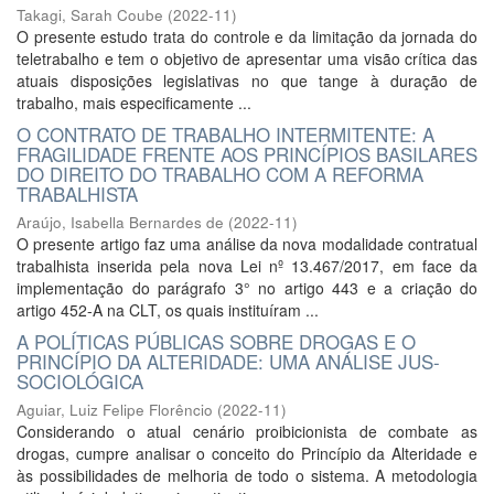
Takagi, Sarah Coube
(
2022-11
)
O presente estudo trata do controle e da limitação da jornada do
teletrabalho e tem o objetivo de apresentar uma visão crítica das
atuais disposições legislativas no que tange à duração de
trabalho, mais especificamente ...
O CONTRATO DE TRABALHO INTERMITENTE: A
FRAGILIDADE FRENTE AOS PRINCÍPIOS BASILARES
DO DIREITO DO TRABALHO COM A REFORMA
TRABALHISTA
Araújo, Isabella Bernardes de
(
2022-11
)
O presente artigo faz uma análise da nova modalidade contratual
trabalhista inserida pela nova Lei nº 13.467/2017, em face da
implementação do parágrafo 3° no artigo 443 e a criação do
artigo 452-A na CLT, os quais instituíram ...
A POLÍTICAS PÚBLICAS SOBRE DROGAS E O
PRINCÍPIO DA ALTERIDADE: UMA ANÁLISE JUS-
SOCIOLÓGICA
Aguiar, Luiz Felipe Florêncio
(
2022-11
)
Considerando o atual cenário proibicionista de combate as
drogas, cumpre analisar o conceito do Princípio da Alteridade e
às possibilidades de melhoria de todo o sistema. A metodologia