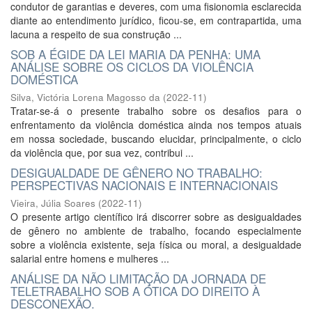
condutor de garantias e deveres, com uma fisionomia esclarecida
diante ao entendimento jurídico, ficou-se, em contrapartida, uma
lacuna a respeito de sua construção ...
SOB A ÉGIDE DA LEI MARIA DA PENHA: UMA
ANÁLISE SOBRE OS CICLOS DA VIOLÊNCIA
DOMÉSTICA
Silva, Victória Lorena Magosso da
(
2022-11
)
Tratar-se-á o presente trabalho sobre os desafios para o
enfrentamento da violência doméstica ainda nos tempos atuais
em nossa sociedade, buscando elucidar, principalmente, o ciclo
da violência que, por sua vez, contribui ...
DESIGUALDADE DE GÊNERO NO TRABALHO:
PERSPECTIVAS NACIONAIS E INTERNACIONAIS
Vieira, Júlia Soares
(
2022-11
)
O presente artigo científico irá discorrer sobre as desigualdades
de gênero no ambiente de trabalho, focando especialmente
sobre a violência existente, seja física ou moral, a desigualdade
salarial entre homens e mulheres ...
ANÁLISE DA NÃO LIMITAÇÃO DA JORNADA DE
TELETRABALHO SOB A ÓTICA DO DIREITO À
DESCONEXÃO.