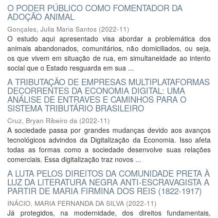
O PODER PÚBLICO COMO FOMENTADOR DA
ADOÇÃO ANIMAL
Gonçales, Julia Maria Santos
(
2022-11
)
O estudo aqui apresentado visa abordar a problemática dos
animais abandonados, comunitários, não domiciliados, ou seja,
os que vivem em situação de rua, em simultaneidade ao intento
social que o Estado resguarda em sua ...
A TRIBUTAÇÃO DE EMPRESAS MULTIPLATAFORMAS
DECORRENTES DA ECONOMIA DIGITAL: UMA
ANÁLISE DE ENTRAVES E CAMINHOS PARA O
SISTEMA TRIBUTÁRIO BRASILEIRO
Cruz, Bryan Ribeiro da
(
2022-11
)
A sociedade passa por grandes mudanças devido aos avanços
tecnológicos advindos da Digitalização da Economia. Isso afeta
todas as formas como a sociedade desenvolve suas relações
comerciais. Essa digitalização traz novos ...
A LUTA PELOS DIREITOS DA COMUNIDADE PRETA À
LUZ DA LITERATURA NEGRA ANTI-ESCRAVAGISTA A
PARTIR DE MARIA FIRMINA DOS REIS (1822-1917)
INÁCIO, MARIA FERNANDA DA SILVA
(
2022-11
)
Já protegidos, na modernidade, dos direitos fundamentais,