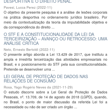
DESPORTIVA E O DIREITO PENAL.
Pavesi, Lucca Perez
(
2022-11
)
O objetivo da presente pesquisa é a análise de lesões corporais
na prática desportiva no ordenamento jurídico brasileiro. Por
meio da contextualização da teoria da imputabilidade objetiva e
da correspondência do direito ...
O STF E A CONSTITUCIONALIDADE DA LEI DA
TERCEIRIZAÇÃO – AVANÇO OU RETROCESSO: UMA
ANÁLISE CRÍTICA
Neto, Ernesto Bertoldi
(
2022-11
)
O presente artigo aborda a Lei 13.429 de 2017, que instituiu a
ampla e irrestrita terceirização das atividades empresariais no
Brasil, e o posicionamento do STF pela sua constitucionalidade.
Pretende-se desenvolver uma ...
LEI GERAL DE PROTEÇÃO DE DADOS NAS
RELAÇÕES DE CONSUMO
Rosa, Yago Rogério Neves da
(
2021-11-29
)
O estudo discorre sobre a Lei Geral de Proteção de Dados
Pessoais, nº. 13.709, de 14 de agosto de 2018 (LGPD), quando,
no Brasil, o ponto de maior discussão da referida Lei foi a
necessidade ou não de ser criado um órgão ...