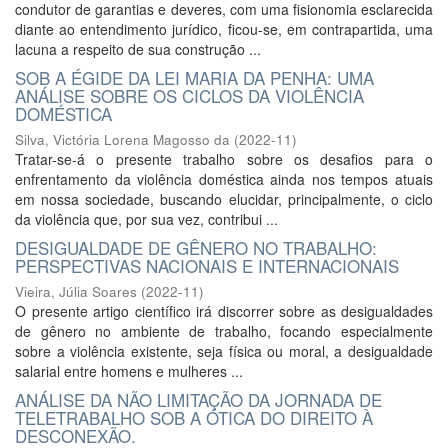
condutor de garantias e deveres, com uma fisionomia esclarecida
diante ao entendimento jurídico, ficou-se, em contrapartida, uma
lacuna a respeito de sua construção ...
SOB A ÉGIDE DA LEI MARIA DA PENHA: UMA
ANÁLISE SOBRE OS CICLOS DA VIOLÊNCIA
DOMÉSTICA
Silva, Victória Lorena Magosso da
(
2022-11
)
Tratar-se-á o presente trabalho sobre os desafios para o
enfrentamento da violência doméstica ainda nos tempos atuais
em nossa sociedade, buscando elucidar, principalmente, o ciclo
da violência que, por sua vez, contribui ...
DESIGUALDADE DE GÊNERO NO TRABALHO:
PERSPECTIVAS NACIONAIS E INTERNACIONAIS
Vieira, Júlia Soares
(
2022-11
)
O presente artigo científico irá discorrer sobre as desigualdades
de gênero no ambiente de trabalho, focando especialmente
sobre a violência existente, seja física ou moral, a desigualdade
salarial entre homens e mulheres ...
ANÁLISE DA NÃO LIMITAÇÃO DA JORNADA DE
TELETRABALHO SOB A ÓTICA DO DIREITO À
DESCONEXÃO.