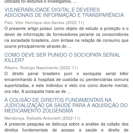
utilizada foi dedutiva e investigativa, ...
VULNERABILIDADE DIGITAL E DEVERES
ADICIONAIS DE INFORMAÇÃO E TRANSPARÊNCIA
Palú, Vitor Henrique dos Santos
(
2022-11
)
O presente artigo possuí como objeto de estudo a proteção e o
dever de informação de fornecedores perante os consumidores
na sociedade brasileira, com ênfase na relação de consumo que
ocorre principalmente através do ...
COMO DEVE SER PUNIDO O SOCIOPATA SERIAL
KILLER?
Ribeiro, Rodrigo Nascimento
(
2022-11
)
O direito penal brasileiro puni o sociopata serial killer
encaminhando à hospitais de custódia ou penitenciárias comuns
superlotadas, e este indivíduo é visto ora como doente mental,
ora não. A sociopatia trata-se de ...
A COLISÃO DE DIREITOS FUNDAMENTAIS NA
JUDICIALIZAÇÃO DA SAÚDE PARA A AQUISIÇÃO DO
MEDICAMENTO ZOLGENSMA
Mendonça, Rafaella Antonietti
(
2022-11
)
A presente pesquisa se debruça sobre a análise da colisão dos
direitos fundamentais de acesso a saúde e direito de