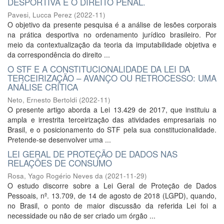
DESPORTIVA E O DIREITO PENAL.
Pavesi, Lucca Perez
(
2022-11
)
O objetivo da presente pesquisa é a análise de lesões corporais
na prática desportiva no ordenamento jurídico brasileiro. Por
meio da contextualização da teoria da imputabilidade objetiva e
da correspondência do direito ...
O STF E A CONSTITUCIONALIDADE DA LEI DA
TERCEIRIZAÇÃO – AVANÇO OU RETROCESSO: UMA
ANÁLISE CRÍTICA
Neto, Ernesto Bertoldi
(
2022-11
)
O presente artigo aborda a Lei 13.429 de 2017, que instituiu a
ampla e irrestrita terceirização das atividades empresariais no
Brasil, e o posicionamento do STF pela sua constitucionalidade.
Pretende-se desenvolver uma ...
LEI GERAL DE PROTEÇÃO DE DADOS NAS
RELAÇÕES DE CONSUMO
Rosa, Yago Rogério Neves da
(
2021-11-29
)
O estudo discorre sobre a Lei Geral de Proteção de Dados
Pessoais, nº. 13.709, de 14 de agosto de 2018 (LGPD), quando,
no Brasil, o ponto de maior discussão da referida Lei foi a
necessidade ou não de ser criado um órgão ...