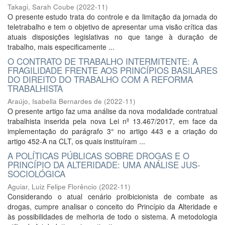
Takagi, Sarah Coube
(
2022-11
)
O presente estudo trata do controle e da limitação da jornada do
teletrabalho e tem o objetivo de apresentar uma visão crítica das
atuais disposições legislativas no que tange à duração de
trabalho, mais especificamente ...
O CONTRATO DE TRABALHO INTERMITENTE: A
FRAGILIDADE FRENTE AOS PRINCÍPIOS BASILARES
DO DIREITO DO TRABALHO COM A REFORMA
TRABALHISTA
Araújo, Isabella Bernardes de
(
2022-11
)
O presente artigo faz uma análise da nova modalidade contratual
trabalhista inserida pela nova Lei nº 13.467/2017, em face da
implementação do parágrafo 3° no artigo 443 e a criação do
artigo 452-A na CLT, os quais instituíram ...
A POLÍTICAS PÚBLICAS SOBRE DROGAS E O
PRINCÍPIO DA ALTERIDADE: UMA ANÁLISE JUS-
SOCIOLÓGICA
Aguiar, Luiz Felipe Florêncio
(
2022-11
)
Considerando o atual cenário proibicionista de combate as
drogas, cumpre analisar o conceito do Princípio da Alteridade e
às possibilidades de melhoria de todo o sistema. A metodologia