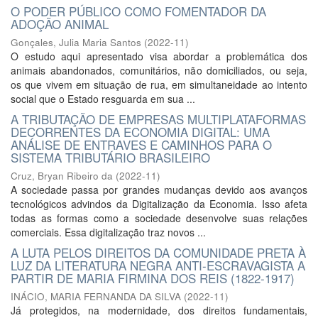
O PODER PÚBLICO COMO FOMENTADOR DA
ADOÇÃO ANIMAL
Gonçales, Julia Maria Santos
(
2022-11
)
O estudo aqui apresentado visa abordar a problemática dos
animais abandonados, comunitários, não domiciliados, ou seja,
os que vivem em situação de rua, em simultaneidade ao intento
social que o Estado resguarda em sua ...
A TRIBUTAÇÃO DE EMPRESAS MULTIPLATAFORMAS
DECORRENTES DA ECONOMIA DIGITAL: UMA
ANÁLISE DE ENTRAVES E CAMINHOS PARA O
SISTEMA TRIBUTÁRIO BRASILEIRO
Cruz, Bryan Ribeiro da
(
2022-11
)
A sociedade passa por grandes mudanças devido aos avanços
tecnológicos advindos da Digitalização da Economia. Isso afeta
todas as formas como a sociedade desenvolve suas relações
comerciais. Essa digitalização traz novos ...
A LUTA PELOS DIREITOS DA COMUNIDADE PRETA À
LUZ DA LITERATURA NEGRA ANTI-ESCRAVAGISTA A
PARTIR DE MARIA FIRMINA DOS REIS (1822-1917)
INÁCIO, MARIA FERNANDA DA SILVA
(
2022-11
)
Já protegidos, na modernidade, dos direitos fundamentais,