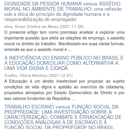
DIGNIDADE DA PESSOA HUMANA versus ASSÉDIO
MORAL NO AMBIENTE DE TRABALHO: uma reflexão
sob a ótica do princípio da dignidade humana e a
responsabilização do empregador
silva, Vivian Cristina de Abreu
(
2021-11-29
)
O presente artigo tem como premissa analisar e explorar uma
importante questão que afeta as relações de emprego, o assédio
moral no âmbito do trabalho. Manifestado em suas várias formas,
entende-se que o assédio moral é ...
A INEFICIÊNCIA DO ENSINO PÚBLICO NO BRASIL E
A EDUCAÇÃO DOMICILIAR COMO ALTERNATIVA A
UMA VIDA DIGNA E CIDADÃ
Coelho, Vitória Moinhos
(
2021-12-01
)
A Educação é um direito inestimável por propiciar ao sujeito
condições de vida digna e aptidão ao exercício da cidadania,
propósitos almejados por Estado Democrático de Direito e por
isso valores fundantes da República ...
TRABALHO ESCRAVO versus FUNÇÃO SOCIAL DA
PROPRIEDADE: UMA INVESTIGAÇÃO SOBRE A
CARACTERIZAÇÃO, COMBATE E ERRADICAÇÃO DE
CONDIÇÕES ANÁLOGAS À DE ESCRAVO E A
FUNÇÃO SOCIAL DA PROPRIEDADE NO BRASIL.