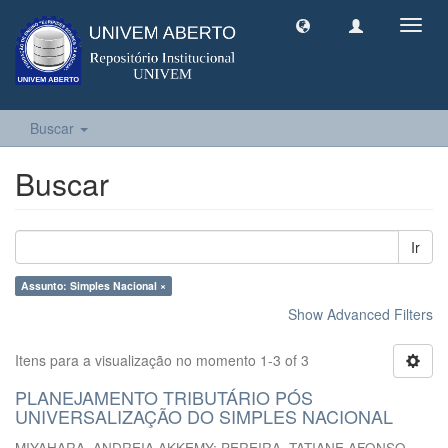
Toggl
navig
Buscar
Buscar
Ir
Assunto: Simples Nacional ×
Show Advanced Filters
Itens para a visualização no momento 1-3 of 3
PLANEJAMENTO TRIBUTÁRIO PÓS
UNIVERSALIZAÇÃO DO SIMPLES NACIONAL
MIYAHARA, ANDREIA AKKEMY
;
PEREIRA, TATIANE AFONSO