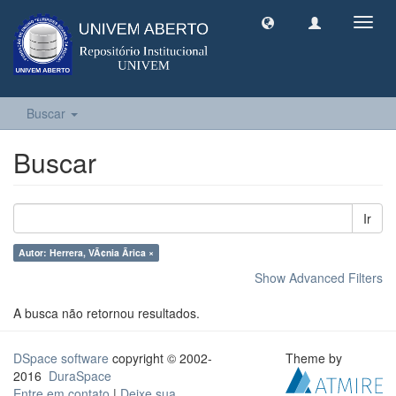
Toggl
navig
Buscar
Buscar
Ir
Autor: Herrera, VÃ¢nia Ãrica ×
Show Advanced Filters
A busca não retornou resultados.
DSpace software
copyright © 2002-
Theme by
2016
DuraSpace
Entre em contato
|
Deixe sua