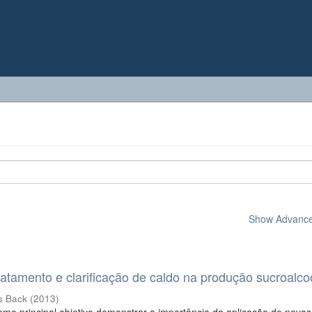
Show Advanced
ratamento e clarificação de caldo na produção sucroalco
s Back
(
2013
)