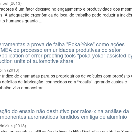
anoel
(
2013
)
radores é um fator decisivo no engajamento e produtividade dos mes
. A adequação ergonômica do local de trabalho pode reduzir a incidê
anto humanos quanto ...
ferramentas a prova de falha "Poka-Yoke" como ações
 FMEA de processo em unidades produtivas do setor
pplication of error proofing tools "poka-yoke" assisted b
tion units of automotive share
olin
(
2013
)
 índice de chamadas para os proprietários de veículos com propósito
m defeitos de fabricação, conhecidos com “recalls”, gerando custos e
rabalho visa demonstrar ...
ação do ensaio não destrutivo por raios-x na análise da
omponentes aeronáuticos fundidos em liga de alumínio
inicius
(
2013
)
 visa apresentar a utilização do Ensaio Não Destrutivo por Raios X co