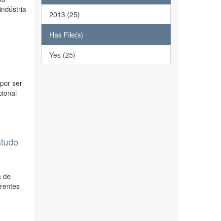
indústria
2013 (25)
Has File(s)
Yes (25)
por ser
cional
studo
a de
rentes