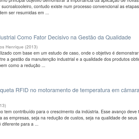
omo principal objetivo demonstrar a importância da aplicação de novas
r sucroalcooleiro, contudo existe num processo convencional as etapa
dem ser resumidas em ...
ustrial Como Fator Decisivo na Gestão da Qualidade
los Henrique
(
2013
)
ealizado com base em um estudo de caso, onde o objetivo é demonstrar
ntre a gestão da manutenção industrial e a qualidade dos produtos obt
bem como a redução ...
etiqueta RFID no motoramento de temperatura em câmar
13
)
o tem contribuído para o crescimento da indústria. Esse avanço deve 
a as empresas, seja na redução de custos, seja na qualidade de seus
 diferente para a ...