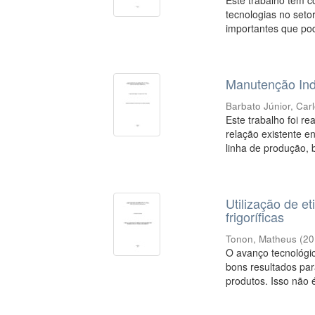
Este trabalho tem c
tecnologias no seto
importantes que po
Manutenção Ind
Barbato Júnior, Car
Este trabalho foi r
relação existente e
linha de produção, 
Utilização de 
frigoríficas
Tonon, Matheus
(
20
O avanço tecnológic
bons resultados par
produtos. Isso não é