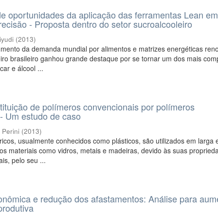
e oportunidades da aplicação das ferramentas Lean e
recisão - Proposta dentro do setor sucroalcooleiro
iyudi
(
2013
)
mento da demanda mundial por alimentos e matrizes energéticas reno
eiro brasileiro ganhou grande destaque por se tornar um dos mais comp
ar e álcool ...
tituição de polímeros convencionais por polímeros
 - Um estudo de caso
 Perini
(
2013
)
ricos, usualmente conhecidos como plásticos, são utilizados em larga 
ros materiais como vidros, metais e madeiras, devido às suas propried
is, pelo seu ...
nômica e redução dos afastamentos: Análise para aum
produtiva