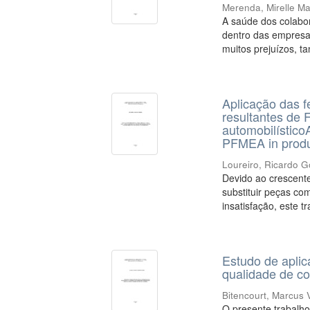
Merenda, Mirelle M
A saúde dos colabo
dentro das empresas
muitos prejuízos, t
Aplicação das 
resultantes de
automobilísticoA
PFMEA in produc
Loureiro, Ricardo G
Devido ao crescente
substituir peças co
insatisfação, este t
Estudo de aplic
qualidade de c
Bitencourt, Marcus V
O presente trabalho