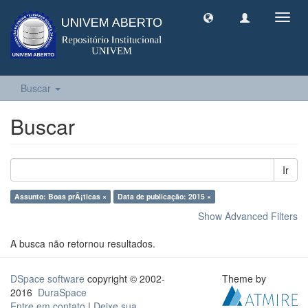
Toggl
navig
Buscar
Buscar
Ir
Assunto: Boas prÃ¡ticas ×
Data de publicação: 2015 ×
Show Advanced Filters
A busca não retornou resultados.
DSpace software
copyright © 2002-
Theme by
2016
DuraSpace
Entre em contato
|
Deixe sua