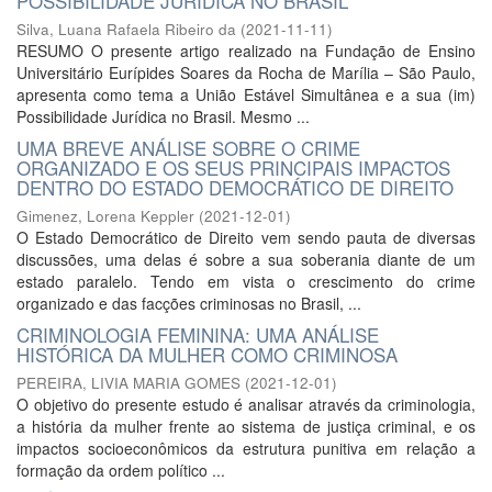
POSSIBILIDADE JURÍDICA NO BRASIL
Silva, Luana Rafaela Ribeiro da
(
2021-11-11
)
RESUMO O presente artigo realizado na Fundação de Ensino
Universitário Eurípides Soares da Rocha de Marília – São Paulo,
apresenta como tema a União Estável Simultânea e a sua (im)
Possibilidade Jurídica no Brasil. Mesmo ...
UMA BREVE ANÁLISE SOBRE O CRIME
ORGANIZADO E OS SEUS PRINCIPAIS IMPACTOS
DENTRO DO ESTADO DEMOCRÁTICO DE DIREITO
Gimenez, Lorena Keppler
(
2021-12-01
)
O Estado Democrático de Direito vem sendo pauta de diversas
discussões, uma delas é sobre a sua soberania diante de um
estado paralelo. Tendo em vista o crescimento do crime
organizado e das facções criminosas no Brasil, ...
CRIMINOLOGIA FEMININA: UMA ANÁLISE
HISTÓRICA DA MULHER COMO CRIMINOSA
PEREIRA, LIVIA MARIA GOMES
(
2021-12-01
)
O objetivo do presente estudo é analisar através da criminologia,
a história da mulher frente ao sistema de justiça criminal, e os
impactos socioeconômicos da estrutura punitiva em relação a
formação da ordem político ...