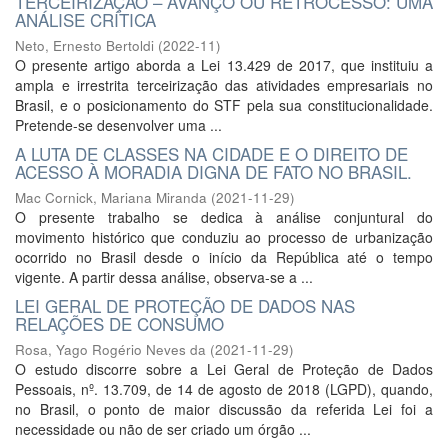
TERCEIRIZAÇÃO – AVANÇO OU RETROCESSO: UMA
ANÁLISE CRÍTICA
Neto, Ernesto Bertoldi
(
2022-11
)
O presente artigo aborda a Lei 13.429 de 2017, que instituiu a
ampla e irrestrita terceirização das atividades empresariais no
Brasil, e o posicionamento do STF pela sua constitucionalidade.
Pretende-se desenvolver uma ...
A LUTA DE CLASSES NA CIDADE E O DIREITO DE
ACESSO À MORADIA DIGNA DE FATO NO BRASIL.
Mac Cornick, Mariana Miranda
(
2021-11-29
)
O presente trabalho se dedica à análise conjuntural do
movimento histórico que conduziu ao processo de urbanização
ocorrido no Brasil desde o início da República até o tempo
vigente. A partir dessa análise, observa-se a ...
LEI GERAL DE PROTEÇÃO DE DADOS NAS
RELAÇÕES DE CONSUMO
Rosa, Yago Rogério Neves da
(
2021-11-29
)
O estudo discorre sobre a Lei Geral de Proteção de Dados
Pessoais, nº. 13.709, de 14 de agosto de 2018 (LGPD), quando,
no Brasil, o ponto de maior discussão da referida Lei foi a
necessidade ou não de ser criado um órgão ...