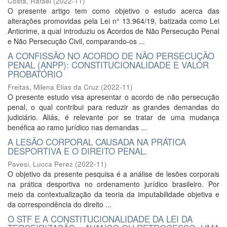
Costa, Rafael
(
2022-11
)
O presente artigo tem como objetivo o estudo acerca das
alterações promovidas pela Lei n° 13.964/19, batizada como Lei
Anticrime, a qual introduziu os Acordos de Não Persecução Penal
e Não Persecução Civil, comparando-os ...
A CONFISSÃO NO ACORDO DE NÃO PERSECUÇÃO
PENAL (ANPP): CONSTITUCIONALIDADE E VALOR
PROBATÓRIO
Freitas, Milena Elias da Cruz
(
2022-11
)
O presente estudo visa apresentar o acordo de não persecução
penal, o qual contribui para reduzir as grandes demandas do
judiciário. Aliás, é relevante por se tratar de uma mudança
benéfica ao ramo jurídico nas demandas ...
A LESÃO CORPORAL CAUSADA NA PRÁTICA
DESPORTIVA E O DIREITO PENAL.
Pavesi, Lucca Perez
(
2022-11
)
O objetivo da presente pesquisa é a análise de lesões corporais
na prática desportiva no ordenamento jurídico brasileiro. Por
meio da contextualização da teoria da imputabilidade objetiva e
da correspondência do direito ...
O STF E A CONSTITUCIONALIDADE DA LEI DA