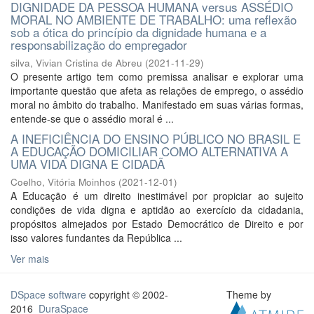
DIGNIDADE DA PESSOA HUMANA versus ASSÉDIO
MORAL NO AMBIENTE DE TRABALHO: uma reflexão
sob a ótica do princípio da dignidade humana e a
responsabilização do empregador
silva, Vivian Cristina de Abreu
(
2021-11-29
)
O presente artigo tem como premissa analisar e explorar uma
importante questão que afeta as relações de emprego, o assédio
moral no âmbito do trabalho. Manifestado em suas várias formas,
entende-se que o assédio moral é ...
A INEFICIÊNCIA DO ENSINO PÚBLICO NO BRASIL E
A EDUCAÇÃO DOMICILIAR COMO ALTERNATIVA A
UMA VIDA DIGNA E CIDADÃ
Coelho, Vitória Moinhos
(
2021-12-01
)
A Educação é um direito inestimável por propiciar ao sujeito
condições de vida digna e aptidão ao exercício da cidadania,
propósitos almejados por Estado Democrático de Direito e por
isso valores fundantes da República ...
Ver mais
DSpace software
copyright © 2002-
Theme by
2016
DuraSpace