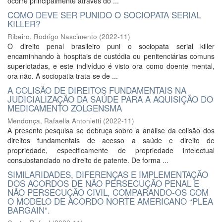
ocorre principalmente através do ...
COMO DEVE SER PUNIDO O SOCIOPATA SERIAL
KILLER?
Ribeiro, Rodrigo Nascimento
(
2022-11
)
O direito penal brasileiro puni o sociopata serial killer
encaminhando à hospitais de custódia ou penitenciárias comuns
superlotadas, e este indivíduo é visto ora como doente mental,
ora não. A sociopatia trata-se de ...
A COLISÃO DE DIREITOS FUNDAMENTAIS NA
JUDICIALIZAÇÃO DA SAÚDE PARA A AQUISIÇÃO DO
MEDICAMENTO ZOLGENSMA
Mendonça, Rafaella Antonietti
(
2022-11
)
A presente pesquisa se debruça sobre a análise da colisão dos
direitos fundamentais de acesso a saúde e direito de
propriedade, especificamente de propriedade intelectual
consubstanciado no direito de patente. De forma ...
SIMILARIDADES, DIFERENÇAS E IMPLEMENTAÇÃO
DOS ACORDOS DE NÃO PERSECUÇÃO PENAL E
NÃO PERSECUÇÃO CIVIL, COMPARANDO-OS COM
O MODELO DE ACORDO NORTE AMERICANO “PLEA
BARGAIN”.