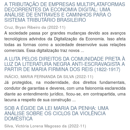
A TRIBUTAÇÃO DE EMPRESAS MULTIPLATAFORMAS
DECORRENTES DA ECONOMIA DIGITAL: UMA
ANÁLISE DE ENTRAVES E CAMINHOS PARA O
SISTEMA TRIBUTÁRIO BRASILEIRO
Cruz, Bryan Ribeiro da
(
2022-11
)
A sociedade passa por grandes mudanças devido aos avanços
tecnológicos advindos da Digitalização da Economia. Isso afeta
todas as formas como a sociedade desenvolve suas relações
comerciais. Essa digitalização traz novos ...
A LUTA PELOS DIREITOS DA COMUNIDADE PRETA À
LUZ DA LITERATURA NEGRA ANTI-ESCRAVAGISTA A
PARTIR DE MARIA FIRMINA DOS REIS (1822-1917)
INÁCIO, MARIA FERNANDA DA SILVA
(
2022-11
)
Já protegidos, na modernidade, dos direitos fundamentais,
condutor de garantias e deveres, com uma fisionomia esclarecida
diante ao entendimento jurídico, ficou-se, em contrapartida, uma
lacuna a respeito de sua construção ...
SOB A ÉGIDE DA LEI MARIA DA PENHA: UMA
ANÁLISE SOBRE OS CICLOS DA VIOLÊNCIA
DOMÉSTICA
Silva, Victória Lorena Magosso da
(
2022-11
)