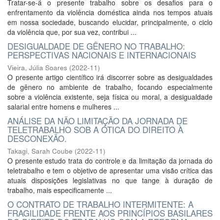
Tratar-se-á o presente trabalho sobre os desafios para o
enfrentamento da violência doméstica ainda nos tempos atuais
em nossa sociedade, buscando elucidar, principalmente, o ciclo
da violência que, por sua vez, contribui ...
DESIGUALDADE DE GÊNERO NO TRABALHO:
PERSPECTIVAS NACIONAIS E INTERNACIONAIS
Vieira, Júlia Soares
(
2022-11
)
O presente artigo científico irá discorrer sobre as desigualdades
de gênero no ambiente de trabalho, focando especialmente
sobre a violência existente, seja física ou moral, a desigualdade
salarial entre homens e mulheres ...
ANÁLISE DA NÃO LIMITAÇÃO DA JORNADA DE
TELETRABALHO SOB A ÓTICA DO DIREITO À
DESCONEXÃO.
Takagi, Sarah Coube
(
2022-11
)
O presente estudo trata do controle e da limitação da jornada do
teletrabalho e tem o objetivo de apresentar uma visão crítica das
atuais disposições legislativas no que tange à duração de
trabalho, mais especificamente ...
O CONTRATO DE TRABALHO INTERMITENTE: A
FRAGILIDADE FRENTE AOS PRINCÍPIOS BASILARES