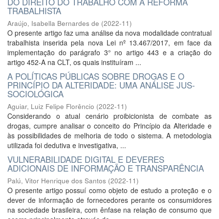
DO DIREITO DO TRABALHO COM A REFORMA
TRABALHISTA
Araújo, Isabella Bernardes de
(
2022-11
)
O presente artigo faz uma análise da nova modalidade contratual
trabalhista inserida pela nova Lei nº 13.467/2017, em face da
implementação do parágrafo 3° no artigo 443 e a criação do
artigo 452-A na CLT, os quais instituíram ...
A POLÍTICAS PÚBLICAS SOBRE DROGAS E O
PRINCÍPIO DA ALTERIDADE: UMA ANÁLISE JUS-
SOCIOLÓGICA
Aguiar, Luiz Felipe Florêncio
(
2022-11
)
Considerando o atual cenário proibicionista de combate as
drogas, cumpre analisar o conceito do Princípio da Alteridade e
às possibilidades de melhoria de todo o sistema. A metodologia
utilizada foi dedutiva e investigativa, ...
VULNERABILIDADE DIGITAL E DEVERES
ADICIONAIS DE INFORMAÇÃO E TRANSPARÊNCIA
Palú, Vitor Henrique dos Santos
(
2022-11
)
O presente artigo possuí como objeto de estudo a proteção e o
dever de informação de fornecedores perante os consumidores
na sociedade brasileira, com ênfase na relação de consumo que