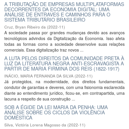
A TRIBUTAÇÃO DE EMPRESAS MULTIPLATAFORMAS
DECORRENTES DA ECONOMIA DIGITAL: UMA
ANÁLISE DE ENTRAVES E CAMINHOS PARA O
SISTEMA TRIBUTÁRIO BRASILEIRO
Cruz, Bryan Ribeiro da
(
2022-11
)
A sociedade passa por grandes mudanças devido aos avanços
tecnológicos advindos da Digitalização da Economia. Isso afeta
todas as formas como a sociedade desenvolve suas relações
comerciais. Essa digitalização traz novos ...
A LUTA PELOS DIREITOS DA COMUNIDADE PRETA À
LUZ DA LITERATURA NEGRA ANTI-ESCRAVAGISTA A
PARTIR DE MARIA FIRMINA DOS REIS (1822-1917)
INÁCIO, MARIA FERNANDA DA SILVA
(
2022-11
)
Já protegidos, na modernidade, dos direitos fundamentais,
condutor de garantias e deveres, com uma fisionomia esclarecida
diante ao entendimento jurídico, ficou-se, em contrapartida, uma
lacuna a respeito de sua construção ...
SOB A ÉGIDE DA LEI MARIA DA PENHA: UMA
ANÁLISE SOBRE OS CICLOS DA VIOLÊNCIA
DOMÉSTICA
Silva, Victória Lorena Magosso da
(
2022-11
)