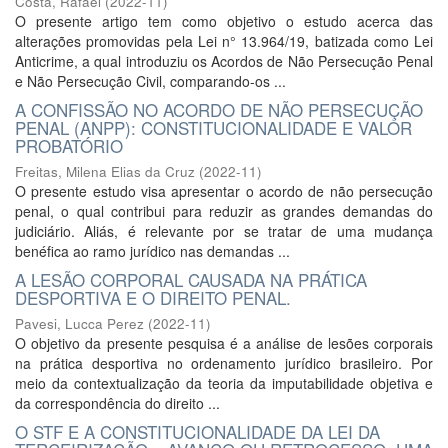
Costa, Rafael
(
2022-11
)
O presente artigo tem como objetivo o estudo acerca das
alterações promovidas pela Lei n° 13.964/19, batizada como Lei
Anticrime, a qual introduziu os Acordos de Não Persecução Penal
e Não Persecução Civil, comparando-os ...
A CONFISSÃO NO ACORDO DE NÃO PERSECUÇÃO
PENAL (ANPP): CONSTITUCIONALIDADE E VALOR
PROBATÓRIO
Freitas, Milena Elias da Cruz
(
2022-11
)
O presente estudo visa apresentar o acordo de não persecução
penal, o qual contribui para reduzir as grandes demandas do
judiciário. Aliás, é relevante por se tratar de uma mudança
benéfica ao ramo jurídico nas demandas ...
A LESÃO CORPORAL CAUSADA NA PRÁTICA
DESPORTIVA E O DIREITO PENAL.
Pavesi, Lucca Perez
(
2022-11
)
O objetivo da presente pesquisa é a análise de lesões corporais
na prática desportiva no ordenamento jurídico brasileiro. Por
meio da contextualização da teoria da imputabilidade objetiva e
da correspondência do direito ...
O STF E A CONSTITUCIONALIDADE DA LEI DA