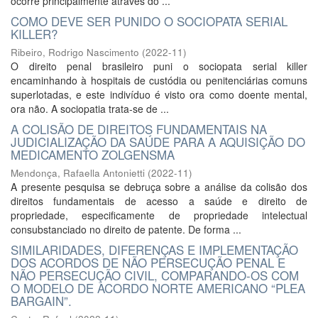
ocorre principalmente através do ...
COMO DEVE SER PUNIDO O SOCIOPATA SERIAL
KILLER?
Ribeiro, Rodrigo Nascimento
(
2022-11
)
O direito penal brasileiro puni o sociopata serial killer
encaminhando à hospitais de custódia ou penitenciárias comuns
superlotadas, e este indivíduo é visto ora como doente mental,
ora não. A sociopatia trata-se de ...
A COLISÃO DE DIREITOS FUNDAMENTAIS NA
JUDICIALIZAÇÃO DA SAÚDE PARA A AQUISIÇÃO DO
MEDICAMENTO ZOLGENSMA
Mendonça, Rafaella Antonietti
(
2022-11
)
A presente pesquisa se debruça sobre a análise da colisão dos
direitos fundamentais de acesso a saúde e direito de
propriedade, especificamente de propriedade intelectual
consubstanciado no direito de patente. De forma ...
SIMILARIDADES, DIFERENÇAS E IMPLEMENTAÇÃO
DOS ACORDOS DE NÃO PERSECUÇÃO PENAL E
NÃO PERSECUÇÃO CIVIL, COMPARANDO-OS COM
O MODELO DE ACORDO NORTE AMERICANO “PLEA
BARGAIN”.