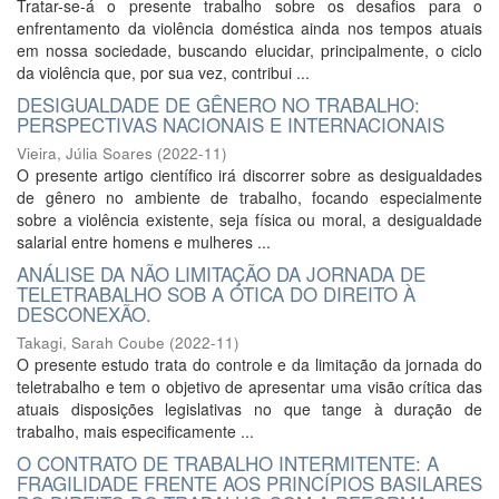
Tratar-se-á o presente trabalho sobre os desafios para o
enfrentamento da violência doméstica ainda nos tempos atuais
em nossa sociedade, buscando elucidar, principalmente, o ciclo
da violência que, por sua vez, contribui ...
DESIGUALDADE DE GÊNERO NO TRABALHO:
PERSPECTIVAS NACIONAIS E INTERNACIONAIS
Vieira, Júlia Soares
(
2022-11
)
O presente artigo científico irá discorrer sobre as desigualdades
de gênero no ambiente de trabalho, focando especialmente
sobre a violência existente, seja física ou moral, a desigualdade
salarial entre homens e mulheres ...
ANÁLISE DA NÃO LIMITAÇÃO DA JORNADA DE
TELETRABALHO SOB A ÓTICA DO DIREITO À
DESCONEXÃO.
Takagi, Sarah Coube
(
2022-11
)
O presente estudo trata do controle e da limitação da jornada do
teletrabalho e tem o objetivo de apresentar uma visão crítica das
atuais disposições legislativas no que tange à duração de
trabalho, mais especificamente ...
O CONTRATO DE TRABALHO INTERMITENTE: A
FRAGILIDADE FRENTE AOS PRINCÍPIOS BASILARES