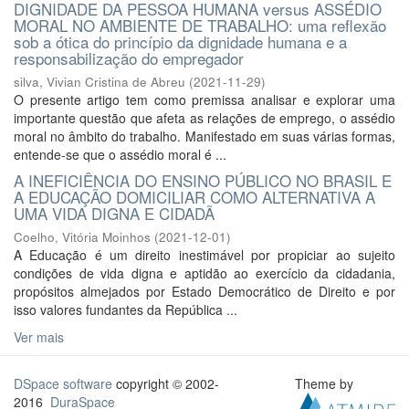
DIGNIDADE DA PESSOA HUMANA versus ASSÉDIO
MORAL NO AMBIENTE DE TRABALHO: uma reflexão
sob a ótica do princípio da dignidade humana e a
responsabilização do empregador
silva, Vivian Cristina de Abreu
(
2021-11-29
)
O presente artigo tem como premissa analisar e explorar uma
importante questão que afeta as relações de emprego, o assédio
moral no âmbito do trabalho. Manifestado em suas várias formas,
entende-se que o assédio moral é ...
A INEFICIÊNCIA DO ENSINO PÚBLICO NO BRASIL E
A EDUCAÇÃO DOMICILIAR COMO ALTERNATIVA A
UMA VIDA DIGNA E CIDADÃ
Coelho, Vitória Moinhos
(
2021-12-01
)
A Educação é um direito inestimável por propiciar ao sujeito
condições de vida digna e aptidão ao exercício da cidadania,
propósitos almejados por Estado Democrático de Direito e por
isso valores fundantes da República ...
Ver mais
DSpace software
copyright © 2002-
Theme by
2016
DuraSpace