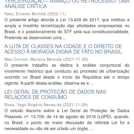
TERCEIRIZAÇÃO – AVANÇO OU RETROCESSO: UMA
ANÁLISE CRÍTICA
Neto, Ernesto Bertoldi
(
2022-11
)
O presente artigo aborda a Lei 13.429 de 2017, que instituiu a
ampla e irrestrita terceirização das atividades empresariais no
Brasil, e o posicionamento do STF pela sua constitucionalidade.
Pretende-se desenvolver uma ...
A LUTA DE CLASSES NA CIDADE E O DIREITO DE
ACESSO À MORADIA DIGNA DE FATO NO BRASIL.
Mac Cornick, Mariana Miranda
(
2021-11-29
)
O presente trabalho se dedica à análise conjuntural do
movimento histórico que conduziu ao processo de urbanização
ocorrido no Brasil desde o início da República até o tempo
vigente. A partir dessa análise, observa-se a ...
LEI GERAL DE PROTEÇÃO DE DADOS NAS
RELAÇÕES DE CONSUMO
Rosa, Yago Rogério Neves da
(
2021-11-29
)
O estudo discorre sobre a Lei Geral de Proteção de Dados
Pessoais, nº. 13.709, de 14 de agosto de 2018 (LGPD), quando,
no Brasil, o ponto de maior discussão da referida Lei foi a
necessidade ou não de ser criado um órgão ...