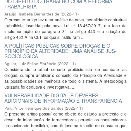
DO DIREITO DO TRABALHO COM A REFORMA
TRABALHISTA
Araújo, Isabella Bernardes de
(
2022-11
)
O presente artigo faz uma análise da nova modalidade contratual
trabalhista inserida pela nova Lei nº 13.467/2017, em face da
implementação do parágrafo 3° no artigo 443 e a criação do
artigo 452-A na CLT, os quais instituíram ...
A POLÍTICAS PÚBLICAS SOBRE DROGAS E O
PRINCÍPIO DA ALTERIDADE: UMA ANÁLISE JUS-
SOCIOLÓGICA
Aguiar, Luiz Felipe Florêncio
(
2022-11
)
Considerando o atual cenário proibicionista de combate as
drogas, cumpre analisar o conceito do Princípio da Alteridade e
às possibilidades de melhoria de todo o sistema. A metodologia
utilizada foi dedutiva e investigativa, ...
VULNERABILIDADE DIGITAL E DEVERES
ADICIONAIS DE INFORMAÇÃO E TRANSPARÊNCIA
Palú, Vitor Henrique dos Santos
(
2022-11
)
O presente artigo possuí como objeto de estudo a proteção e o
dever de informação de fornecedores perante os consumidores
na sociedade brasileira, com ênfase na relação de consumo que