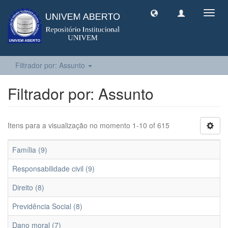
Toggl
navig
Filtrador por: Assunto
Filtrador por: Assunto
Itens para a visualização no momento 1-10 of 615
Família (9)
Responsabilidade civil (9)
Direito (8)
Previdência Social (8)
Dano moral (7)