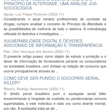
PRINCÍPIO DA ALTERIDADE: UMA ANÁLISE JUS-
SOCIOLÓGICA
Aguiar, Luiz Felipe Florêncio
(
2022-11
)
Considerando o atual cenário proibicionista de combate as
drogas, cumpre analisar o conceito do Princípio da Alteridade e
às possibilidades de melhoria de todo o sistema. A metodologia
utilizada foi dedutiva e investigativa, ...
VULNERABILIDADE DIGITAL E DEVERES
ADICIONAIS DE INFORMAÇÃO E TRANSPARÊNCIA
Palú, Vitor Henrique dos Santos
(
2022-11
)
O presente artigo possuí como objeto de estudo a proteção e o
dever de informação de fornecedores perante os consumidores
na sociedade brasileira, com ênfase na relação de consumo que
ocorre principalmente através do ...
COMO DEVE SER PUNIDO O SOCIOPATA SERIAL
KILLER?
Ribeiro, Rodrigo Nascimento
(
2022-11
)
O direito penal brasileiro puni o sociopata serial killer
encaminhando à hospitais de custódia ou penitenciárias comuns
superlotadas, e este indivíduo é visto ora como doente mental,
ora não. A sociopatia trata-se de ...