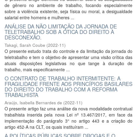
de gênero no ambiente de trabalho, focando especialmente
sobre a violência existente, seja física ou moral, a desigualdade
salarial entre homens e mulheres ...
ANÁLISE DA NÃO LIMITAÇÃO DA JORNADA DE
TELETRABALHO SOB A ÓTICA DO DIREITO À
DESCONEXÃO.
Takagi, Sarah Coube
(
2022-11
)
O presente estudo trata do controle e da limitação da jornada do
teletrabalho e tem o objetivo de apresentar uma visão crítica das
atuais disposições legislativas no que tange à duração de
trabalho, mais especificamente ...
O CONTRATO DE TRABALHO INTERMITENTE: A
FRAGILIDADE FRENTE AOS PRINCÍPIOS BASILARES
DO DIREITO DO TRABALHO COM A REFORMA
TRABALHISTA
Araújo, Isabella Bernardes de
(
2022-11
)
O presente artigo faz uma análise da nova modalidade contratual
trabalhista inserida pela nova Lei nº 13.467/2017, em face da
implementação do parágrafo 3° no artigo 443 e a criação do
artigo 452-A na CLT, os quais instituíram ...
A POLÍTICAS PÚBLICAS SOBRE DROGAS E O