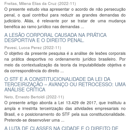
Freitas, Milena Elias da Cruz
(
2022-11
)
O presente estudo visa apresentar o acordo de não persecução
penal, o qual contribui para reduzir as grandes demandas do
judiciário. Aliás, é relevante por se tratar de uma mudança
benéfica ao ramo jurídico nas demandas ...
A LESÃO CORPORAL CAUSADA NA PRÁTICA
DESPORTIVA E O DIREITO PENAL.
Pavesi, Lucca Perez
(
2022-11
)
O objetivo da presente pesquisa é a análise de lesões corporais
na prática desportiva no ordenamento jurídico brasileiro. Por
meio da contextualização da teoria da imputabilidade objetiva e
da correspondência do direito ...
O STF E A CONSTITUCIONALIDADE DA LEI DA
TERCEIRIZAÇÃO – AVANÇO OU RETROCESSO: UMA
ANÁLISE CRÍTICA
Neto, Ernesto Bertoldi
(
2022-11
)
O presente artigo aborda a Lei 13.429 de 2017, que instituiu a
ampla e irrestrita terceirização das atividades empresariais no
Brasil, e o posicionamento do STF pela sua constitucionalidade.
Pretende-se desenvolver uma ...
A LUTA DE CLASSES NA CIDADE E O DIREITO DE