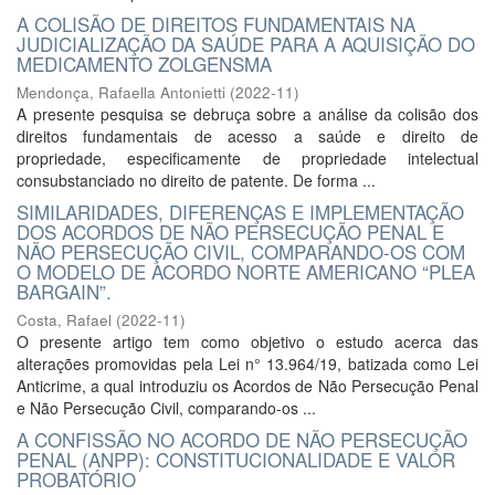
A COLISÃO DE DIREITOS FUNDAMENTAIS NA
JUDICIALIZAÇÃO DA SAÚDE PARA A AQUISIÇÃO DO
MEDICAMENTO ZOLGENSMA
Mendonça, Rafaella Antonietti
(
2022-11
)
A presente pesquisa se debruça sobre a análise da colisão dos
direitos fundamentais de acesso a saúde e direito de
propriedade, especificamente de propriedade intelectual
consubstanciado no direito de patente. De forma ...
SIMILARIDADES, DIFERENÇAS E IMPLEMENTAÇÃO
DOS ACORDOS DE NÃO PERSECUÇÃO PENAL E
NÃO PERSECUÇÃO CIVIL, COMPARANDO-OS COM
O MODELO DE ACORDO NORTE AMERICANO “PLEA
BARGAIN”.
Costa, Rafael
(
2022-11
)
O presente artigo tem como objetivo o estudo acerca das
alterações promovidas pela Lei n° 13.964/19, batizada como Lei
Anticrime, a qual introduziu os Acordos de Não Persecução Penal
e Não Persecução Civil, comparando-os ...
A CONFISSÃO NO ACORDO DE NÃO PERSECUÇÃO
PENAL (ANPP): CONSTITUCIONALIDADE E VALOR
PROBATÓRIO