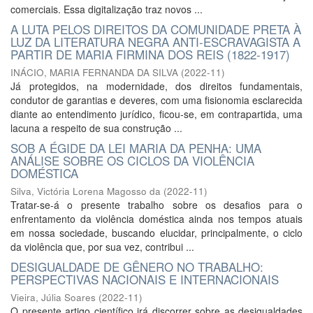
comerciais. Essa digitalização traz novos ...
A LUTA PELOS DIREITOS DA COMUNIDADE PRETA À
LUZ DA LITERATURA NEGRA ANTI-ESCRAVAGISTA A
PARTIR DE MARIA FIRMINA DOS REIS (1822-1917)
INÁCIO, MARIA FERNANDA DA SILVA
(
2022-11
)
Já protegidos, na modernidade, dos direitos fundamentais,
condutor de garantias e deveres, com uma fisionomia esclarecida
diante ao entendimento jurídico, ficou-se, em contrapartida, uma
lacuna a respeito de sua construção ...
SOB A ÉGIDE DA LEI MARIA DA PENHA: UMA
ANÁLISE SOBRE OS CICLOS DA VIOLÊNCIA
DOMÉSTICA
Silva, Victória Lorena Magosso da
(
2022-11
)
Tratar-se-á o presente trabalho sobre os desafios para o
enfrentamento da violência doméstica ainda nos tempos atuais
em nossa sociedade, buscando elucidar, principalmente, o ciclo
da violência que, por sua vez, contribui ...
DESIGUALDADE DE GÊNERO NO TRABALHO:
PERSPECTIVAS NACIONAIS E INTERNACIONAIS
Vieira, Júlia Soares
(
2022-11
)
O presente artigo científico irá discorrer sobre as desigualdades