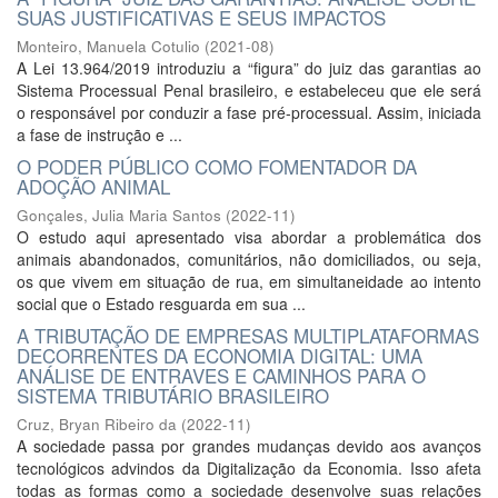
SUAS JUSTIFICATIVAS E SEUS IMPACTOS
Monteiro, Manuela Cotulio
(
2021-08
)
A Lei 13.964/2019 introduziu a “figura” do juiz das garantias ao
Sistema Processual Penal brasileiro, e estabeleceu que ele será
o responsável por conduzir a fase pré-processual. Assim, iniciada
a fase de instrução e ...
O PODER PÚBLICO COMO FOMENTADOR DA
ADOÇÃO ANIMAL
Gonçales, Julia Maria Santos
(
2022-11
)
O estudo aqui apresentado visa abordar a problemática dos
animais abandonados, comunitários, não domiciliados, ou seja,
os que vivem em situação de rua, em simultaneidade ao intento
social que o Estado resguarda em sua ...
A TRIBUTAÇÃO DE EMPRESAS MULTIPLATAFORMAS
DECORRENTES DA ECONOMIA DIGITAL: UMA
ANÁLISE DE ENTRAVES E CAMINHOS PARA O
SISTEMA TRIBUTÁRIO BRASILEIRO
Cruz, Bryan Ribeiro da
(
2022-11
)
A sociedade passa por grandes mudanças devido aos avanços
tecnológicos advindos da Digitalização da Economia. Isso afeta
todas as formas como a sociedade desenvolve suas relações