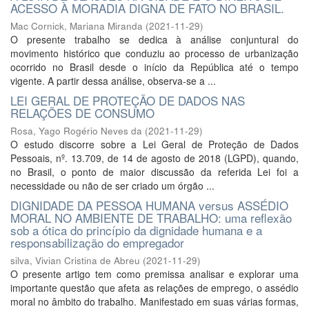
ACESSO À MORADIA DIGNA DE FATO NO BRASIL.
Mac Cornick, Mariana Miranda
(
2021-11-29
)
O presente trabalho se dedica à análise conjuntural do
movimento histórico que conduziu ao processo de urbanização
ocorrido no Brasil desde o início da República até o tempo
vigente. A partir dessa análise, observa-se a ...
LEI GERAL DE PROTEÇÃO DE DADOS NAS
RELAÇÕES DE CONSUMO
Rosa, Yago Rogério Neves da
(
2021-11-29
)
O estudo discorre sobre a Lei Geral de Proteção de Dados
Pessoais, nº. 13.709, de 14 de agosto de 2018 (LGPD), quando,
no Brasil, o ponto de maior discussão da referida Lei foi a
necessidade ou não de ser criado um órgão ...
DIGNIDADE DA PESSOA HUMANA versus ASSÉDIO
MORAL NO AMBIENTE DE TRABALHO: uma reflexão
sob a ótica do princípio da dignidade humana e a
responsabilização do empregador
silva, Vivian Cristina de Abreu
(
2021-11-29
)
O presente artigo tem como premissa analisar e explorar uma
importante questão que afeta as relações de emprego, o assédio
moral no âmbito do trabalho. Manifestado em suas várias formas,