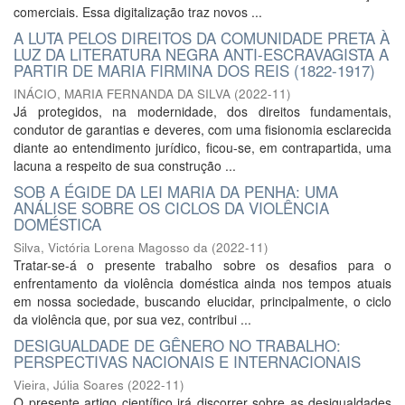
comerciais. Essa digitalização traz novos ...
A LUTA PELOS DIREITOS DA COMUNIDADE PRETA À
LUZ DA LITERATURA NEGRA ANTI-ESCRAVAGISTA A
PARTIR DE MARIA FIRMINA DOS REIS (1822-1917)
INÁCIO, MARIA FERNANDA DA SILVA
(
2022-11
)
Já protegidos, na modernidade, dos direitos fundamentais,
condutor de garantias e deveres, com uma fisionomia esclarecida
diante ao entendimento jurídico, ficou-se, em contrapartida, uma
lacuna a respeito de sua construção ...
SOB A ÉGIDE DA LEI MARIA DA PENHA: UMA
ANÁLISE SOBRE OS CICLOS DA VIOLÊNCIA
DOMÉSTICA
Silva, Victória Lorena Magosso da
(
2022-11
)
Tratar-se-á o presente trabalho sobre os desafios para o
enfrentamento da violência doméstica ainda nos tempos atuais
em nossa sociedade, buscando elucidar, principalmente, o ciclo
da violência que, por sua vez, contribui ...
DESIGUALDADE DE GÊNERO NO TRABALHO:
PERSPECTIVAS NACIONAIS E INTERNACIONAIS
Vieira, Júlia Soares
(
2022-11
)
O presente artigo científico irá discorrer sobre as desigualdades