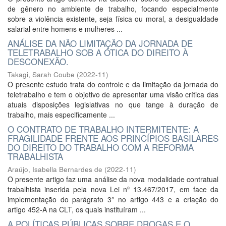
de gênero no ambiente de trabalho, focando especialmente
sobre a violência existente, seja física ou moral, a desigualdade
salarial entre homens e mulheres ...
ANÁLISE DA NÃO LIMITAÇÃO DA JORNADA DE
TELETRABALHO SOB A ÓTICA DO DIREITO À
DESCONEXÃO.
Takagi, Sarah Coube
(
2022-11
)
O presente estudo trata do controle e da limitação da jornada do
teletrabalho e tem o objetivo de apresentar uma visão crítica das
atuais disposições legislativas no que tange à duração de
trabalho, mais especificamente ...
O CONTRATO DE TRABALHO INTERMITENTE: A
FRAGILIDADE FRENTE AOS PRINCÍPIOS BASILARES
DO DIREITO DO TRABALHO COM A REFORMA
TRABALHISTA
Araújo, Isabella Bernardes de
(
2022-11
)
O presente artigo faz uma análise da nova modalidade contratual
trabalhista inserida pela nova Lei nº 13.467/2017, em face da
implementação do parágrafo 3° no artigo 443 e a criação do
artigo 452-A na CLT, os quais instituíram ...
A POLÍTICAS PÚBLICAS SOBRE DROGAS E O