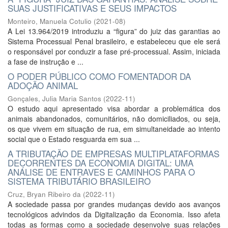
SUAS JUSTIFICATIVAS E SEUS IMPACTOS
Monteiro, Manuela Cotulio
(
2021-08
)
A Lei 13.964/2019 introduziu a “figura” do juiz das garantias ao
Sistema Processual Penal brasileiro, e estabeleceu que ele será
o responsável por conduzir a fase pré-processual. Assim, iniciada
a fase de instrução e ...
O PODER PÚBLICO COMO FOMENTADOR DA
ADOÇÃO ANIMAL
Gonçales, Julia Maria Santos
(
2022-11
)
O estudo aqui apresentado visa abordar a problemática dos
animais abandonados, comunitários, não domiciliados, ou seja,
os que vivem em situação de rua, em simultaneidade ao intento
social que o Estado resguarda em sua ...
A TRIBUTAÇÃO DE EMPRESAS MULTIPLATAFORMAS
DECORRENTES DA ECONOMIA DIGITAL: UMA
ANÁLISE DE ENTRAVES E CAMINHOS PARA O
SISTEMA TRIBUTÁRIO BRASILEIRO
Cruz, Bryan Ribeiro da
(
2022-11
)
A sociedade passa por grandes mudanças devido aos avanços
tecnológicos advindos da Digitalização da Economia. Isso afeta
todas as formas como a sociedade desenvolve suas relações