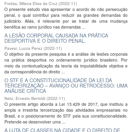
Freitas, Milena Elias da Cruz
(
2022-11
)
O presente estudo visa apresentar o acordo de não persecução
penal, o qual contribui para reduzir as grandes demandas do
judiciário. Aliás, é relevante por se tratar de uma mudança
benéfica ao ramo jurídico nas demandas ...
A LESÃO CORPORAL CAUSADA NA PRÁTICA
DESPORTIVA E O DIREITO PENAL.
Pavesi, Lucca Perez
(
2022-11
)
O objetivo da presente pesquisa é a análise de lesões corporais
na prática desportiva no ordenamento jurídico brasileiro. Por
meio da contextualização da teoria da imputabilidade objetiva e
da correspondência do direito ...
O STF E A CONSTITUCIONALIDADE DA LEI DA
TERCEIRIZAÇÃO – AVANÇO OU RETROCESSO: UMA
ANÁLISE CRÍTICA
Neto, Ernesto Bertoldi
(
2022-11
)
O presente artigo aborda a Lei 13.429 de 2017, que instituiu a
ampla e irrestrita terceirização das atividades empresariais no
Brasil, e o posicionamento do STF pela sua constitucionalidade.
Pretende-se desenvolver uma ...
A LUTA DE CLASSES NA CIDADE E O DIREITO DE