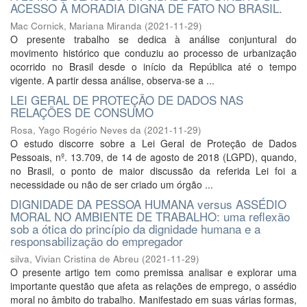
ACESSO À MORADIA DIGNA DE FATO NO BRASIL.
Mac Cornick, Mariana Miranda
(
2021-11-29
)
O presente trabalho se dedica à análise conjuntural do
movimento histórico que conduziu ao processo de urbanização
ocorrido no Brasil desde o início da República até o tempo
vigente. A partir dessa análise, observa-se a ...
LEI GERAL DE PROTEÇÃO DE DADOS NAS
RELAÇÕES DE CONSUMO
Rosa, Yago Rogério Neves da
(
2021-11-29
)
O estudo discorre sobre a Lei Geral de Proteção de Dados
Pessoais, nº. 13.709, de 14 de agosto de 2018 (LGPD), quando,
no Brasil, o ponto de maior discussão da referida Lei foi a
necessidade ou não de ser criado um órgão ...
DIGNIDADE DA PESSOA HUMANA versus ASSÉDIO
MORAL NO AMBIENTE DE TRABALHO: uma reflexão
sob a ótica do princípio da dignidade humana e a
responsabilização do empregador
silva, Vivian Cristina de Abreu
(
2021-11-29
)
O presente artigo tem como premissa analisar e explorar uma
importante questão que afeta as relações de emprego, o assédio
moral no âmbito do trabalho. Manifestado em suas várias formas,