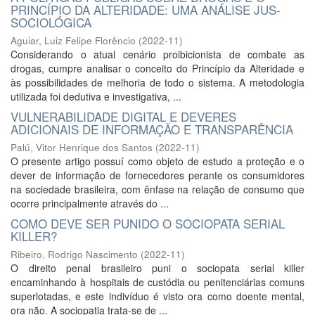
PRINCÍPIO DA ALTERIDADE: UMA ANÁLISE JUS-
SOCIOLÓGICA
Aguiar, Luiz Felipe Florêncio
(
2022-11
)
Considerando o atual cenário proibicionista de combate as
drogas, cumpre analisar o conceito do Princípio da Alteridade e
às possibilidades de melhoria de todo o sistema. A metodologia
utilizada foi dedutiva e investigativa, ...
VULNERABILIDADE DIGITAL E DEVERES
ADICIONAIS DE INFORMAÇÃO E TRANSPARÊNCIA
Palú, Vitor Henrique dos Santos
(
2022-11
)
O presente artigo possuí como objeto de estudo a proteção e o
dever de informação de fornecedores perante os consumidores
na sociedade brasileira, com ênfase na relação de consumo que
ocorre principalmente através do ...
COMO DEVE SER PUNIDO O SOCIOPATA SERIAL
KILLER?
Ribeiro, Rodrigo Nascimento
(
2022-11
)
O direito penal brasileiro puni o sociopata serial killer
encaminhando à hospitais de custódia ou penitenciárias comuns
superlotadas, e este indivíduo é visto ora como doente mental,
ora não. A sociopatia trata-se de ...