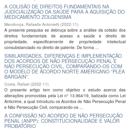
A COLISÃO DE DIREITOS FUNDAMENTAIS NA
JUDICIALIZAÇÃO DA SAÚDE PARA A AQUISIÇÃO DO
MEDICAMENTO ZOLGENSMA
Mendonça, Rafaella Antonietti
(
2022-11
)
A presente pesquisa se debruça sobre a análise da colisão dos
direitos fundamentais de acesso a saúde e direito de
propriedade, especificamente de propriedade intelectual
consubstanciado no direito de patente. De forma ...
SIMILARIDADES, DIFERENÇAS E IMPLEMENTAÇÃO
DOS ACORDOS DE NÃO PERSECUÇÃO PENAL E
NÃO PERSECUÇÃO CIVIL, COMPARANDO-OS COM
O MODELO DE ACORDO NORTE AMERICANO “PLEA
BARGAIN”.
Costa, Rafael
(
2022-11
)
O presente artigo tem como objetivo o estudo acerca das
alterações promovidas pela Lei n° 13.964/19, batizada como Lei
Anticrime, a qual introduziu os Acordos de Não Persecução Penal
e Não Persecução Civil, comparando-os ...
A CONFISSÃO NO ACORDO DE NÃO PERSECUÇÃO
PENAL (ANPP): CONSTITUCIONALIDADE E VALOR
PROBATÓRIO