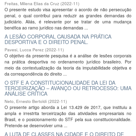
Freitas, Milena Elias da Cruz
(
2022-11
)
O presente estudo visa apresentar o acordo de não persecução
penal, o qual contribui para reduzir as grandes demandas do
judiciário. Aliás, é relevante por se tratar de uma mudança
benéfica ao ramo jurídico nas demandas ...
A LESÃO CORPORAL CAUSADA NA PRÁTICA
DESPORTIVA E O DIREITO PENAL.
Pavesi, Lucca Perez
(
2022-11
)
O objetivo da presente pesquisa é a análise de lesões corporais
na prática desportiva no ordenamento jurídico brasileiro. Por
meio da contextualização da teoria da imputabilidade objetiva e
da correspondência do direito ...
O STF E A CONSTITUCIONALIDADE DA LEI DA
TERCEIRIZAÇÃO – AVANÇO OU RETROCESSO: UMA
ANÁLISE CRÍTICA
Neto, Ernesto Bertoldi
(
2022-11
)
O presente artigo aborda a Lei 13.429 de 2017, que instituiu a
ampla e irrestrita terceirização das atividades empresariais no
Brasil, e o posicionamento do STF pela sua constitucionalidade.
Pretende-se desenvolver uma ...
A LUTA DE CLASSES NA CIDADE E O DIREITO DE