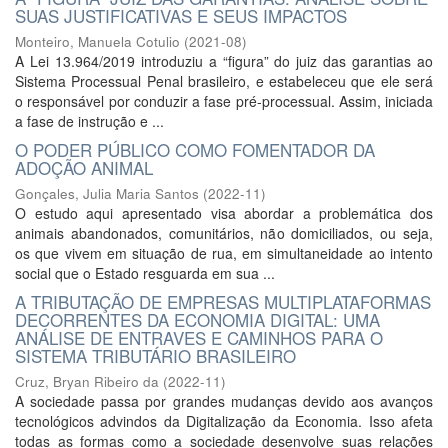
SUAS JUSTIFICATIVAS E SEUS IMPACTOS
Monteiro, Manuela Cotulio
(
2021-08
)
A Lei 13.964/2019 introduziu a “figura” do juiz das garantias ao
Sistema Processual Penal brasileiro, e estabeleceu que ele será
o responsável por conduzir a fase pré-processual. Assim, iniciada
a fase de instrução e ...
O PODER PÚBLICO COMO FOMENTADOR DA
ADOÇÃO ANIMAL
Gonçales, Julia Maria Santos
(
2022-11
)
O estudo aqui apresentado visa abordar a problemática dos
animais abandonados, comunitários, não domiciliados, ou seja,
os que vivem em situação de rua, em simultaneidade ao intento
social que o Estado resguarda em sua ...
A TRIBUTAÇÃO DE EMPRESAS MULTIPLATAFORMAS
DECORRENTES DA ECONOMIA DIGITAL: UMA
ANÁLISE DE ENTRAVES E CAMINHOS PARA O
SISTEMA TRIBUTÁRIO BRASILEIRO
Cruz, Bryan Ribeiro da
(
2022-11
)
A sociedade passa por grandes mudanças devido aos avanços
tecnológicos advindos da Digitalização da Economia. Isso afeta
todas as formas como a sociedade desenvolve suas relações