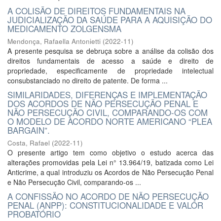
A COLISÃO DE DIREITOS FUNDAMENTAIS NA
JUDICIALIZAÇÃO DA SAÚDE PARA A AQUISIÇÃO DO
MEDICAMENTO ZOLGENSMA
Mendonça, Rafaella Antonietti
(
2022-11
)
A presente pesquisa se debruça sobre a análise da colisão dos
direitos fundamentais de acesso a saúde e direito de
propriedade, especificamente de propriedade intelectual
consubstanciado no direito de patente. De forma ...
SIMILARIDADES, DIFERENÇAS E IMPLEMENTAÇÃO
DOS ACORDOS DE NÃO PERSECUÇÃO PENAL E
NÃO PERSECUÇÃO CIVIL, COMPARANDO-OS COM
O MODELO DE ACORDO NORTE AMERICANO “PLEA
BARGAIN”.
Costa, Rafael
(
2022-11
)
O presente artigo tem como objetivo o estudo acerca das
alterações promovidas pela Lei n° 13.964/19, batizada como Lei
Anticrime, a qual introduziu os Acordos de Não Persecução Penal
e Não Persecução Civil, comparando-os ...
A CONFISSÃO NO ACORDO DE NÃO PERSECUÇÃO
PENAL (ANPP): CONSTITUCIONALIDADE E VALOR
PROBATÓRIO