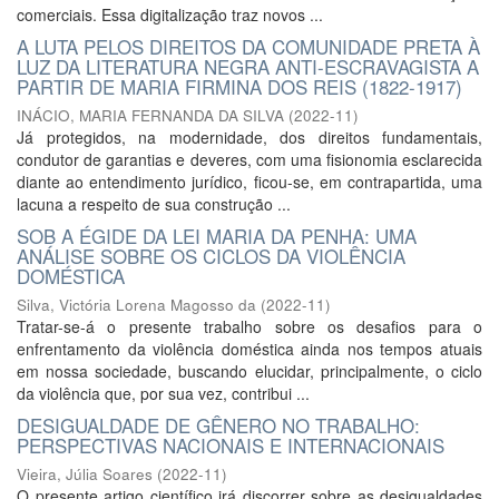
comerciais. Essa digitalização traz novos ...
A LUTA PELOS DIREITOS DA COMUNIDADE PRETA À
LUZ DA LITERATURA NEGRA ANTI-ESCRAVAGISTA A
PARTIR DE MARIA FIRMINA DOS REIS (1822-1917)
INÁCIO, MARIA FERNANDA DA SILVA
(
2022-11
)
Já protegidos, na modernidade, dos direitos fundamentais,
condutor de garantias e deveres, com uma fisionomia esclarecida
diante ao entendimento jurídico, ficou-se, em contrapartida, uma
lacuna a respeito de sua construção ...
SOB A ÉGIDE DA LEI MARIA DA PENHA: UMA
ANÁLISE SOBRE OS CICLOS DA VIOLÊNCIA
DOMÉSTICA
Silva, Victória Lorena Magosso da
(
2022-11
)
Tratar-se-á o presente trabalho sobre os desafios para o
enfrentamento da violência doméstica ainda nos tempos atuais
em nossa sociedade, buscando elucidar, principalmente, o ciclo
da violência que, por sua vez, contribui ...
DESIGUALDADE DE GÊNERO NO TRABALHO:
PERSPECTIVAS NACIONAIS E INTERNACIONAIS
Vieira, Júlia Soares
(
2022-11
)
O presente artigo científico irá discorrer sobre as desigualdades