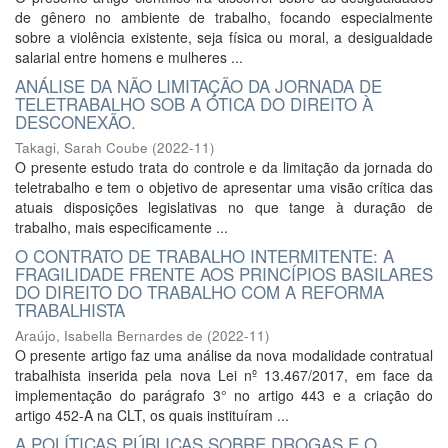
de gênero no ambiente de trabalho, focando especialmente
sobre a violência existente, seja física ou moral, a desigualdade
salarial entre homens e mulheres ...
ANÁLISE DA NÃO LIMITAÇÃO DA JORNADA DE
TELETRABALHO SOB A ÓTICA DO DIREITO À
DESCONEXÃO.
Takagi, Sarah Coube
(
2022-11
)
O presente estudo trata do controle e da limitação da jornada do
teletrabalho e tem o objetivo de apresentar uma visão crítica das
atuais disposições legislativas no que tange à duração de
trabalho, mais especificamente ...
O CONTRATO DE TRABALHO INTERMITENTE: A
FRAGILIDADE FRENTE AOS PRINCÍPIOS BASILARES
DO DIREITO DO TRABALHO COM A REFORMA
TRABALHISTA
Araújo, Isabella Bernardes de
(
2022-11
)
O presente artigo faz uma análise da nova modalidade contratual
trabalhista inserida pela nova Lei nº 13.467/2017, em face da
implementação do parágrafo 3° no artigo 443 e a criação do
artigo 452-A na CLT, os quais instituíram ...
A POLÍTICAS PÚBLICAS SOBRE DROGAS E O