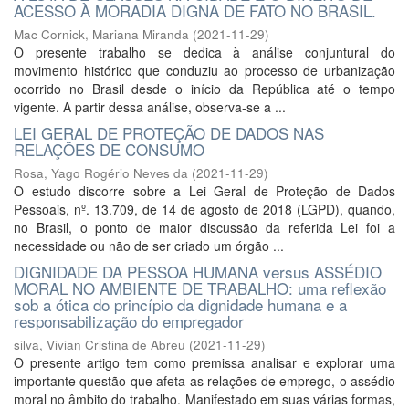
ACESSO À MORADIA DIGNA DE FATO NO BRASIL.
Mac Cornick, Mariana Miranda
(
2021-11-29
)
O presente trabalho se dedica à análise conjuntural do
movimento histórico que conduziu ao processo de urbanização
ocorrido no Brasil desde o início da República até o tempo
vigente. A partir dessa análise, observa-se a ...
LEI GERAL DE PROTEÇÃO DE DADOS NAS
RELAÇÕES DE CONSUMO
Rosa, Yago Rogério Neves da
(
2021-11-29
)
O estudo discorre sobre a Lei Geral de Proteção de Dados
Pessoais, nº. 13.709, de 14 de agosto de 2018 (LGPD), quando,
no Brasil, o ponto de maior discussão da referida Lei foi a
necessidade ou não de ser criado um órgão ...
DIGNIDADE DA PESSOA HUMANA versus ASSÉDIO
MORAL NO AMBIENTE DE TRABALHO: uma reflexão
sob a ótica do princípio da dignidade humana e a
responsabilização do empregador
silva, Vivian Cristina de Abreu
(
2021-11-29
)
O presente artigo tem como premissa analisar e explorar uma
importante questão que afeta as relações de emprego, o assédio
moral no âmbito do trabalho. Manifestado em suas várias formas,