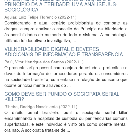
PRINCÍPIO DA ALTERIDADE: UMA ANÁLISE JUS-
SOCIOLÓGICA
Aguiar, Luiz Felipe Florêncio
(
2022-11
)
Considerando o atual cenário proibicionista de combate as
drogas, cumpre analisar o conceito do Princípio da Alteridade e
às possibilidades de melhoria de todo o sistema. A metodologia
utilizada foi dedutiva e investigativa, ...
VULNERABILIDADE DIGITAL E DEVERES
ADICIONAIS DE INFORMAÇÃO E TRANSPARÊNCIA
Palú, Vitor Henrique dos Santos
(
2022-11
)
O presente artigo possuí como objeto de estudo a proteção e o
dever de informação de fornecedores perante os consumidores
na sociedade brasileira, com ênfase na relação de consumo que
ocorre principalmente através do ...
COMO DEVE SER PUNIDO O SOCIOPATA SERIAL
KILLER?
Ribeiro, Rodrigo Nascimento
(
2022-11
)
O direito penal brasileiro puni o sociopata serial killer
encaminhando à hospitais de custódia ou penitenciárias comuns
superlotadas, e este indivíduo é visto ora como doente mental,
ora não. A sociopatia trata-se de ...