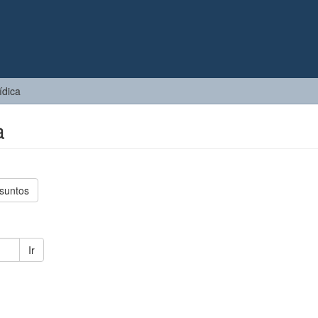
ídica
a
suntos
Ir