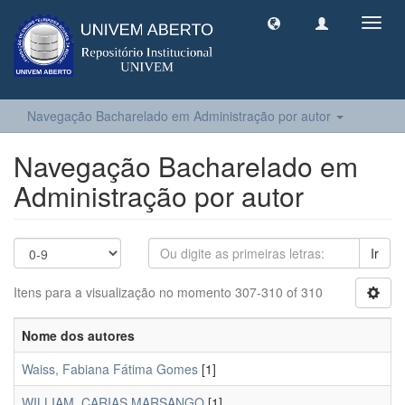
Toggl
navig
Navegação Bacharelado em Administração por autor
Navegação Bacharelado em
Administração por autor
Ir
Itens para a visualização no momento 307-310 of 310
Nome dos autores
Waiss, Fabiana Fátima Gomes
[1]
WILLIAM, CARIAS MARSANGO
[1]