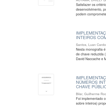
Satisfazer os crité
desenvolvimento, p
podem comprometer 
IMPLEMENTA
INTEIROS CO
Santos, Luan Card
Nesta monografia é
de chave reduzida 
David Naccache e Me
IMPLEMENTA
NÚMEROS INT
CHAVE PÚBLI
Bilar, Guilherme Ro
Foi implementado 
sobre inteiros) pr