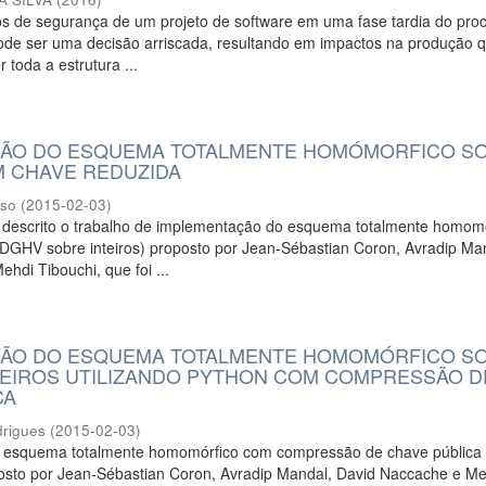
rios de segurança de um projeto de software em uma fase tardia do pro
ode ser uma decisão arriscada, resultando em impactos na produção 
toda a estrutura ...
ÇÃO DO ESQUEMA TOTALMENTE HOMÓMORFICO S
M CHAVE REDUZIDA
oso
(
2015-02-03
)
 descrito o trabalho de implementação do esquema totalmente homom
(DGHV sobre inteiros) proposto por Jean-Sébastian Coron, Avradip Ma
hdi Tibouchi, que foi ...
ÇÃO DO ESQUEMA TOTALMENTE HOMOMÓRFICO S
EIROS UTILIZANDO PYTHON COM COMPRESSÃO D
CA
drigues
(
2015-02-03
)
o esquema totalmente homomórfico com compressão de chave públic
oposto por Jean-Sébastian Coron, Avradip Mandal, David Naccache e M