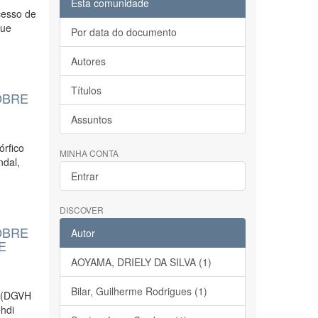
Esta comunidade
cesso de
que
Por data do documento
Autores
Títulos
OBRE
Assuntos
órfico
MINHA CONTA
ndal,
Entrar
DISCOVER
OBRE
Autor
E
AOYAMA, DRIELY DA SILVA (1)
Bilar, Guilherme Rodrigues (1)
a (DGVH
ehdi