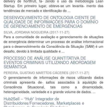
delivery de hortifruti, fa- zendo o uso da metodologia Lean
Startup. Em primeiro lugar, obteve-se um levanta- mento das
tendências de mercado e identificação do ...
DESENVOLVIMENTO DE ONTOLOGIA CIENTE DE
QUALIDADE DE INFORMAÇÕES PARA O DOMÍNIO
DE GERENCIAMENTO DE EMERGÊNCIAS
SILVA, JORDANA NOGUEIRA
(
2017-11-27
)
Para a comunidade de avaliação e gerenciamento de situações
de emergência determinar um processo de análise informacional
para o desenvolvimento da Consciência da Situação (SAW) é um
desafio, devido à limitada qualidade e ...
PROCESSO DE ANÁLISE QUANTITATIVA DE
EVENTOS CRIMINAIS UTILIZANDO ABORDAGEM
SEMÂNTICA
PEREIRA, GUSTAVO MARTTOS CÁCERES
(
2017-11-27
)
O gerenciamento de informações de riscos utilizando dados
criminais apresenta de- safios associados à aquisição de
Consciência Situacional, tais como a dinamicidade,
heterogeneidade, variedade e o grande volume de dados. ...
Hub2Sell – “Hub” Integrador de
Distribuidores/Fornecedores, Marketplaces e