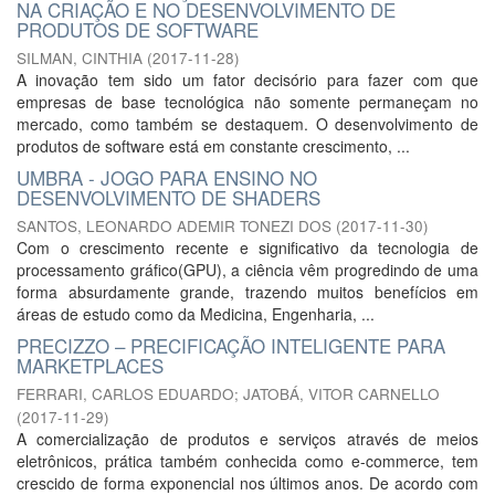
NA CRIAÇÃO E NO DESENVOLVIMENTO DE
PRODUTOS DE SOFTWARE
SILMAN, CINTHIA
(
2017-11-28
)
A inovação tem sido um fator decisório para fazer com que
empresas de base tecnológica não somente permaneçam no
mercado, como também se destaquem. O desenvolvimento de
produtos de software está em constante crescimento, ...
UMBRA - JOGO PARA ENSINO NO
DESENVOLVIMENTO DE SHADERS
SANTOS, LEONARDO ADEMIR TONEZI DOS
(
2017-11-30
)
Com o crescimento recente e significativo da tecnologia de
processamento gráfico(GPU), a ciência vêm progredindo de uma
forma absurdamente grande, trazendo muitos benefícios em
áreas de estudo como da Medicina, Engenharia, ...
PRECIZZO – PRECIFICAÇÃO INTELIGENTE PARA
MARKETPLACES
FERRARI, CARLOS EDUARDO
;
JATOBÁ, VITOR CARNELLO
(
2017-11-29
)
A comercialização de produtos e serviços através de meios
eletrônicos, prática também conhecida como e-commerce, tem
crescido de forma exponencial nos últimos anos. De acordo com