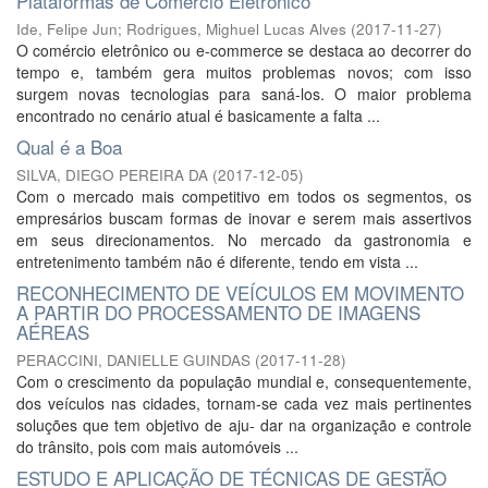
Plataformas de Comércio Eletrônico
Ide, Felipe Jun
;
Rodrigues, Mighuel Lucas Alves
(
2017-11-27
)
O comércio eletrônico ou e-commerce se destaca ao decorrer do
tempo e, também gera muitos problemas novos; com isso
surgem novas tecnologias para saná-los. O maior problema
encontrado no cenário atual é basicamente a falta ...
Qual é a Boa
SILVA, DIEGO PEREIRA DA
(
2017-12-05
)
Com o mercado mais competitivo em todos os segmentos, os
empresários buscam formas de inovar e serem mais assertivos
em seus direcionamentos. No mercado da gastronomia e
entretenimento também não é diferente, tendo em vista ...
RECONHECIMENTO DE VEÍCULOS EM MOVIMENTO
A PARTIR DO PROCESSAMENTO DE IMAGENS
AÉREAS
PERACCINI, DANIELLE GUINDAS
(
2017-11-28
)
Com o crescimento da população mundial e, consequentemente,
dos veículos nas cidades, tornam-se cada vez mais pertinentes
soluções que tem objetivo de aju- dar na organização e controle
do trânsito, pois com mais automóveis ...
ESTUDO E APLICAÇÃO DE TÉCNICAS DE GESTÃO