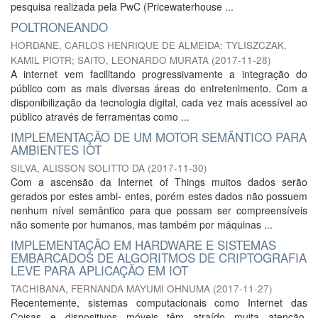
pesquisa realizada pela PwC (Pricewaterhouse ...
POLTRONEANDO
HORDANE, CARLOS HENRIQUE DE ALMEIDA
;
TYLISZCZAK,
KAMIL PIOTR
;
SAITO, LEONARDO MURATA
(
2017-11-28
)
A internet vem facilitando progressivamente a integração do
público com as mais diversas áreas do entretenimento. Com a
disponibilização da tecnologia digital, cada vez mais acessível ao
público através de ferramentas como ...
IMPLEMENTAÇÃO DE UM MOTOR SEMÂNTICO PARA
AMBIENTES IOT
SILVA, ALISSON SOLITTO DA
(
2017-11-30
)
Com a ascensão da Internet of Things muitos dados serão
gerados por estes ambi- entes, porém estes dados não possuem
nenhum nível semântico para que possam ser compreensíveis
não somente por humanos, mas também por máquinas ...
IMPLEMENTAÇÃO EM HARDWARE E SISTEMAS
EMBARCADOS DE ALGORITMOS DE CRIPTOGRAFIA
LEVE PARA APLICAÇÃO EM IOT
TACHIBANA, FERNANDA MAYUMI OHNUMA
(
2017-11-27
)
Recentemente, sistemas computacionais como Internet das
Coisas e dispositivos móveis têm atraído muita atenção,