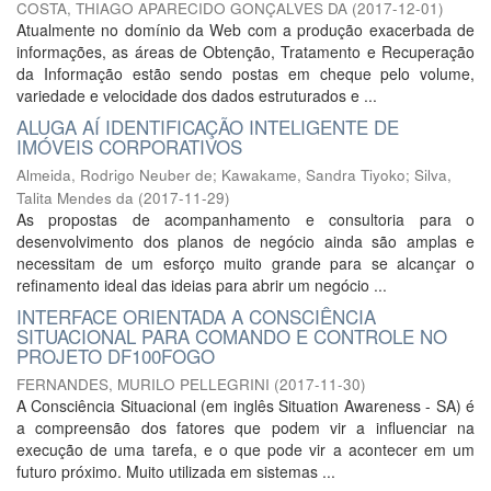
COSTA, THIAGO APARECIDO GONÇALVES DA
(
2017-12-01
)
Atualmente no domínio da Web com a produção exacerbada de
informações, as áreas de Obtenção, Tratamento e Recuperação
da Informação estão sendo postas em cheque pelo volume,
variedade e velocidade dos dados estruturados e ...
ALUGA AÍ IDENTIFICAÇÃO INTELIGENTE DE
IMÓVEIS CORPORATIVOS
Almeida, Rodrigo Neuber de
;
Kawakame, Sandra Tiyoko
;
Silva,
Talita Mendes da
(
2017-11-29
)
As propostas de acompanhamento e consultoria para o
desenvolvimento dos planos de negócio ainda são amplas e
necessitam de um esforço muito grande para se alcançar o
refinamento ideal das ideias para abrir um negócio ...
INTERFACE ORIENTADA A CONSCIÊNCIA
SITUACIONAL PARA COMANDO E CONTROLE NO
PROJETO DF100FOGO
FERNANDES, MURILO PELLEGRINI
(
2017-11-30
)
A Consciência Situacional (em inglês Situation Awareness - SA) é
a compreensão dos fatores que podem vir a influenciar na
execução de uma tarefa, e o que pode vir a acontecer em um
futuro próximo. Muito utilizada em sistemas ...