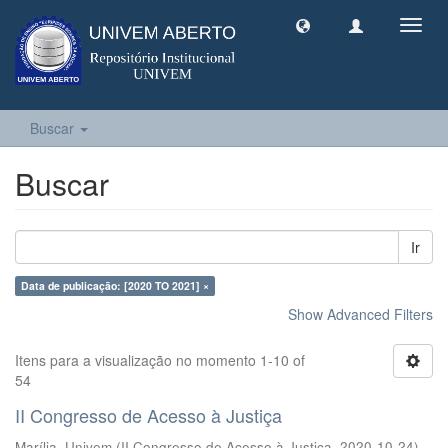
Toggl
navig
Buscar
Buscar
Ir
Data de publicação: [2020 TO 2021] ×
Show Advanced Filters
Itens para a visualização no momento 1-10 of
54
II Congresso de Acesso à Justiça
Marília, Univem
(
II Congresso de Acesso à Justiça
,
2020-10-24
)