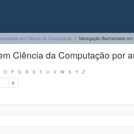
charelado em Ciência da Computação
Navegação Bacharelado em 
m Ciência da Computação por a
O
P
Q
R
S
T
U
V
W
X
Y
Z
Ir