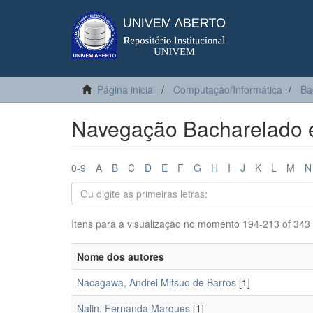
Página inicial
Computação/Informática
Ba
Navegação Bacharelado e
0-9
A
B
C
D
E
F
G
H
I
J
K
L
M
N
Itens para a visualização no momento 194-213 of 343
Nome dos autores
Nacagawa, Andrei Mitsuo de Barros
[1]
Nalin, Fernanda Marques
[1]