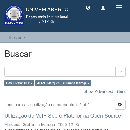
Toggl
navig
Buscar
Buscar
Ir
Has File(s): true ×
Autor: Marques, Giulianna Marega ×
Show Advanced Filters
Itens para a visualização no momento 1-2 of 2
Utilização de VoIP Sobre Plataforma Open Source
Marques, Giulianna Marega
(
2005-12-05
)