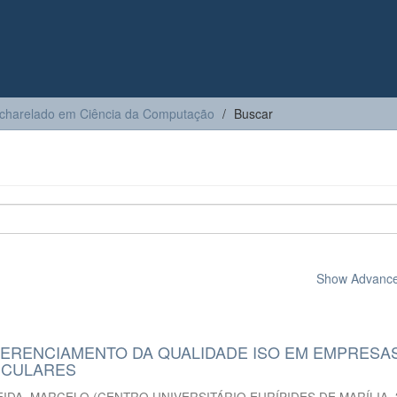
charelado em Ciência da Computação
Buscar
Show Advanced
GERENCIAMENTO DA QUALIDADE ISO EM EMPRESA
EICULARES
EIDA, MARCELO
(
CENTRO UNIVERSITÁRIO EURÍPIDES DE MARÍLIA
,