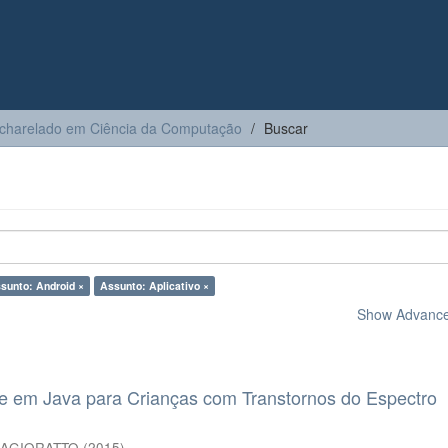
charelado em Ciência da Computação
Buscar
sunto: Android ×
Assunto: Aplicativo ×
Show Advanced
le em Java para Crianças com Transtornos do Espectro
SAGIORATTO
(
2015
)