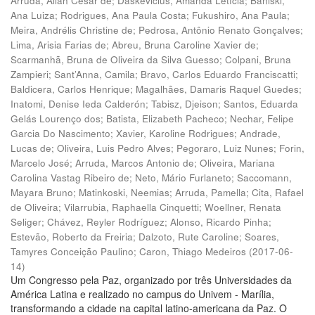
Arruda, Allan César de
;
Daskevicius, Amanda Letícia
;
Baniski,
Ana Luiza
;
Rodrigues, Ana Paula Costa
;
Fukushiro, Ana Paula
;
Meira, Andrélis Christine de
;
Pedrosa, Antônio Renato Gonçalves
;
Lima, Arisia Farias de
;
Abreu, Bruna Caroline Xavier de
;
Scarmanhã, Bruna de Oliveira da Silva Guesso
;
Colpani, Bruna
Zampieri
;
Sant’Anna, Camila
;
Bravo, Carlos Eduardo Franciscatti
;
Baldicera, Carlos Henrique
;
Magalhães, Damaris Raquel Guedes
;
Inatomi, Denise Ieda Calderón
;
Tabisz, Djeison
;
Santos, Eduarda
Gelás Lourenço dos
;
Batista, Elizabeth Pacheco
;
Nechar, Felipe
Garcia Do Nascimento
;
Xavier, Karoline Rodrigues
;
Andrade,
Lucas de
;
Oliveira, Luis Pedro Alves
;
Pegoraro, Luiz Nunes
;
Forin,
Marcelo José
;
Arruda, Marcos Antonio de
;
Oliveira, Mariana
Carolina Vastag Ribeiro de
;
Neto, Mário Furlaneto
;
Saccomann,
Mayara Bruno
;
Matinkoski, Neemias
;
Arruda, Pamella
;
Cita, Rafael
de Oliveira
;
Vilarrubia, Raphaella Cinquetti
;
Woellner, Renata
Seliger
;
Chávez, Reyler Rodríguez
;
Alonso, Ricardo Pinha
;
Estevão, Roberto da Freiria
;
Dalzoto, Rute Caroline
;
Soares,
Tamyres Conceição Paulino
;
Caron, Thiago Medeiros
(
2017-06-
14
)
Um Congresso pela Paz, organizado por três Universidades da
América Latina e realizado no campus do Univem - Marília,
transformando a cidade na capital latino-americana da Paz. O