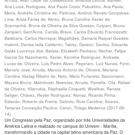
Arruda, Allan César de
;
Daskevicius, Amanda Letícia
;
Baniski,
Ana Luiza
;
Rodrigues, Ana Paula Costa
;
Fukushiro, Ana Paula
;
Meira, Andrélis Christine de
;
Pedrosa, Antônio Renato Gonçalves
;
Lima, Arisia Farias de
;
Abreu, Bruna Caroline Xavier de
;
Scarmanhã, Bruna de Oliveira da Silva Guesso
;
Colpani, Bruna
Zampieri
;
Sant’Anna, Camila
;
Bravo, Carlos Eduardo Franciscatti
;
Baldicera, Carlos Henrique
;
Magalhães, Damaris Raquel Guedes
;
Inatomi, Denise Ieda Calderón
;
Tabisz, Djeison
;
Santos, Eduarda
Gelás Lourenço dos
;
Batista, Elizabeth Pacheco
;
Nechar, Felipe
Garcia Do Nascimento
;
Xavier, Karoline Rodrigues
;
Andrade,
Lucas de
;
Oliveira, Luis Pedro Alves
;
Pegoraro, Luiz Nunes
;
Forin,
Marcelo José
;
Arruda, Marcos Antonio de
;
Oliveira, Mariana
Carolina Vastag Ribeiro de
;
Neto, Mário Furlaneto
;
Saccomann,
Mayara Bruno
;
Matinkoski, Neemias
;
Arruda, Pamella
;
Cita, Rafael
de Oliveira
;
Vilarrubia, Raphaella Cinquetti
;
Woellner, Renata
Seliger
;
Chávez, Reyler Rodríguez
;
Alonso, Ricardo Pinha
;
Estevão, Roberto da Freiria
;
Dalzoto, Rute Caroline
;
Soares,
Tamyres Conceição Paulino
;
Caron, Thiago Medeiros
(
2017-06-
14
)
Um Congresso pela Paz, organizado por três Universidades da
América Latina e realizado no campus do Univem - Marília,
transformando a cidade na capital latino-americana da Paz. O