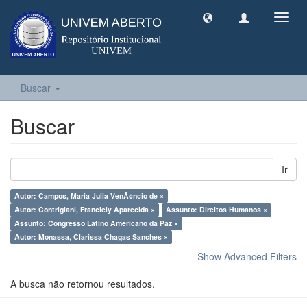
Toggl
navig
Buscar
Buscar
Ir
Autor: Campos, Maria Julia VenÃ¢ncio de ×
Autor: Contrigiani, Franciely Aparecida ×
Assunto: Direitos Humanos ×
Assunto: Congresso Latino Americano da Paz ×
Autor: Monassa, Clarissa Chagas Sanches ×
Show Advanced Filters
A busca não retornou resultados.