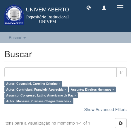
Toggl
navig
Buscar
Buscar
Ir
Autor: Cavassini, Carolina Cristine ×
Autor: Contrigiani, Franciely Aparecida ×
Assunto: Direitos Humanos ×
Assunto: Congresso Latino Americano da Paz ×
Autor: Monassa, Clarissa Chagas Sanches ×
Show Advanced Filters
Itens para a visualização no momento 1-1 of 1