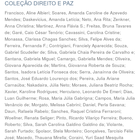
COLEÇÃO DIREITO E PAZ
Francisco, Aline Albieri
;
Soares, Amanda Caroline de Azevedo
Mendes
;
Daskevicius, Amanda Letícia
;
Neto, Ana Rita
;
Zenkner,
Anna Christina
;
Martinez, Anna Flávia S.
;
Freitas, Bruna Tavares
de
;
Garé, Caio César Tenório
;
Cavassini, Carolina Cristine
;
Monassa, Clarissa Chagas Sanches
;
Silva, Felipe Alves da
;
Ferreira, Fernanda F.
;
Contrigiani, Franciely Aparecida
;
Souza,
Gabriel Scudeller de
;
Silva, Gabriela Chaia Pereira de Carvalho e
;
Santana, Gabriela Miguel
;
Camargo, Gabriella Mendes
;
Oliveira,
Giovana Aparecida de
;
Martins, Giovanna Roberta de Souza
;
Santos, Isadora Letícia Fonseca dos
;
Serra, Janaínna de Oliveira
;
Santos, José Eduardo Lourenço dos
;
Pereira, Julia Ariane
Carnaúba
;
Nakadaira, Júlia Neto
;
Moraes, Juliana Beatriz Rocha
;
Xavier, Karoline Rodrigues
;
Herculano, Leonardo De Emeri
;
Dias,
Luan Guilherme
;
Rosa, Maria Júlia Gabrigna
;
Campos, Maria Julia
Venâncio de
;
Morgato, Melissa Cabrini
;
Daniel, Perla Savana
;
Daun, Rafaela Rabelo
;
Sanches, Raquel Cristina Ferraroni
;
Woellner, Renata Seliger
;
Pinto, Ricardo Vilariço Ferreira
;
Bueno,
Roberto
;
Silva, Sarah Carolina Galdino Galdino da
;
Violante,
Sarah Furtado
;
Spolaor, Stela Monteiro
;
Gonçalves, Tarcísio Félix
José
;
Macedo, Thauana Mirella
;
Coraini, Yuri Saad Mesquita