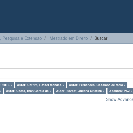
, Pesquisa e Extensão
Mestrado em Direito
Buscar
: 2016 ×
Autor: Cotrim, Rafael Mendes ×
Autor: Fernandes, Cassiane de Melo ×
×
Autor: Costa, Ilton Garcia da ×
Autor: Borcat, Juliana Cristina ×
Assunto: PAZ ×
Show Advanced