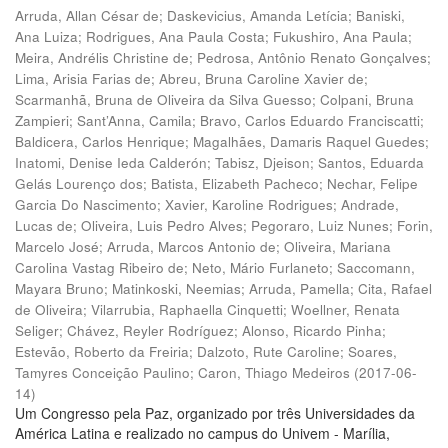
Arruda, Allan César de
;
Daskevicius, Amanda Letícia
;
Baniski,
Ana Luiza
;
Rodrigues, Ana Paula Costa
;
Fukushiro, Ana Paula
;
Meira, Andrélis Christine de
;
Pedrosa, Antônio Renato Gonçalves
;
Lima, Arisia Farias de
;
Abreu, Bruna Caroline Xavier de
;
Scarmanhã, Bruna de Oliveira da Silva Guesso
;
Colpani, Bruna
Zampieri
;
Sant’Anna, Camila
;
Bravo, Carlos Eduardo Franciscatti
;
Baldicera, Carlos Henrique
;
Magalhães, Damaris Raquel Guedes
;
Inatomi, Denise Ieda Calderón
;
Tabisz, Djeison
;
Santos, Eduarda
Gelás Lourenço dos
;
Batista, Elizabeth Pacheco
;
Nechar, Felipe
Garcia Do Nascimento
;
Xavier, Karoline Rodrigues
;
Andrade,
Lucas de
;
Oliveira, Luis Pedro Alves
;
Pegoraro, Luiz Nunes
;
Forin,
Marcelo José
;
Arruda, Marcos Antonio de
;
Oliveira, Mariana
Carolina Vastag Ribeiro de
;
Neto, Mário Furlaneto
;
Saccomann,
Mayara Bruno
;
Matinkoski, Neemias
;
Arruda, Pamella
;
Cita, Rafael
de Oliveira
;
Vilarrubia, Raphaella Cinquetti
;
Woellner, Renata
Seliger
;
Chávez, Reyler Rodríguez
;
Alonso, Ricardo Pinha
;
Estevão, Roberto da Freiria
;
Dalzoto, Rute Caroline
;
Soares,
Tamyres Conceição Paulino
;
Caron, Thiago Medeiros
(
2017-06-
14
)
Um Congresso pela Paz, organizado por três Universidades da
América Latina e realizado no campus do Univem - Marília,