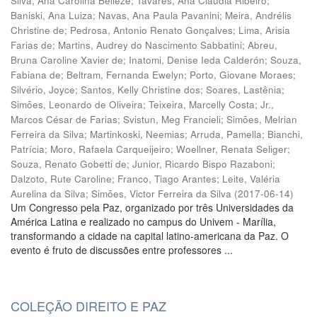
Silva, Ana Carolina Belleze
;
Tavares, Ana Cláudia Ribeiro
;
Baniski, Ana Luiza
;
Navas, Ana Paula Pavanini
;
Meira, Andrélis
Christine de
;
Pedrosa, Antonio Renato Gonçalves
;
Lima, Arisia
Farias de
;
Martins, Audrey do Nascimento Sabbatini
;
Abreu,
Bruna Caroline Xavier de
;
Inatomi, Denise Ieda Calderón
;
Souza,
Fabiana de
;
Beltram, Fernanda Ewelyn
;
Porto, Giovane Moraes
;
Silvério, Joyce
;
Santos, Kelly Christine dos
;
Soares, Lastênia
;
Simões, Leonardo de Oliveira
;
Teixeira, Marcelly Costa
;
Jr.,
Marcos César de Farias
;
Svistun, Meg Francieli
;
Simões, Melrian
Ferreira da Silva
;
Martinkoski, Neemias
;
Arruda, Pamella
;
Bianchi,
Patrícia
;
Moro, Rafaela Carqueijeiro
;
Woellner, Renata Seliger
;
Souza, Renato Gobetti de
;
Junior, Ricardo Bispo Razaboni
;
Dalzoto, Rute Caroline
;
Franco, Tiago Arantes
;
Leite, Valéria
Aurelina da Silva
;
Simões, Victor Ferreira da Silva
(
2017-06-14
)
Um Congresso pela Paz, organizado por três Universidades da
América Latina e realizado no campus do Univem - Marília,
transformando a cidade na capital latino-americana da Paz. O
evento é fruto de discussões entre professores ...
COLEÇÃO DIREITO E PAZ