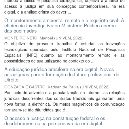
método analítico e pesquisa bibliográfica, objetiva a análise do
acesso à justiça em sua concepção contemporânea, na era
digital, e a análise crítica do dever ...
O monitoramento ambiental remoto e o inquérito civil: A
eficiência investigativa do Ministério Público acerca
das queimadas
MONTEIRO NETO, Manoel
(
UNIVEM
,
2022
)
O objetivo do presente trabalho é estudar as inovações
tecnológicas operadas pelo Instituto Nacional de Pesquisas
Espaciais (INPE) quanto ao monitoramento remoto e as
possibilidades de sua utilização no contexto do ...
A educação jurídica brasileira na era digital: Novos
paradigmas para a formação do futuro profissional do
Direito
GONZAGA E CASTRO, Kádyan de Paula
(
UNIVEM
,
2022
)
Por meio do advento e a popularização da Internet, as relações
jurídicas decorrentes dos contratos tradicionais ganharam uma
nova forma: a eletrônica. Os meios magnéticos de comunicação
tornaram-se tão difundidos que é ...
O acesso a justiça na constituição federal e os
desdobramentos na perspectiva da era digital