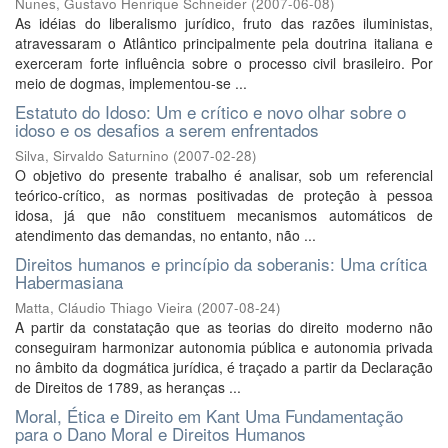
Nunes, Gustavo Henrique Schneider
(
2007-06-08
)
As idéias do liberalismo jurídico, fruto das razões iluministas,
atravessaram o Atlântico principalmente pela doutrina italiana e
exerceram forte influência sobre o processo civil brasileiro. Por
meio de dogmas, implementou-se ...
Estatuto do Idoso: Um e crítico e novo olhar sobre o
idoso e os desafios a serem enfrentados
Silva, Sirvaldo Saturnino
(
2007-02-28
)
O objetivo do presente trabalho é analisar, sob um referencial
teórico-crítico, as normas positivadas de proteção à pessoa
idosa, já que não constituem mecanismos automáticos de
atendimento das demandas, no entanto, não ...
Direitos humanos e princípio da soberanis: Uma crítica
Habermasiana
Matta, Cláudio Thiago Vieira
(
2007-08-24
)
A partir da constatação que as teorias do direito moderno não
conseguiram harmonizar autonomia pública e autonomia privada
no âmbito da dogmática jurídica, é traçado a partir da Declaração
de Direitos de 1789, as heranças ...
Moral, Ética e Direito em Kant Uma Fundamentação
para o Dano Moral e Direitos Humanos