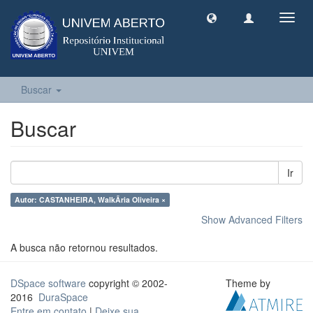
Toggl
navig
Buscar
Buscar
Ir
Autor: CASTANHEIRA, WalkÃ­ria Oliveira ×
Show Advanced Filters
A busca não retornou resultados.
DSpace software
copyright © 2002-
Theme by
2016
DuraSpace
Entre em contato
|
Deixe sua