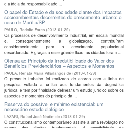
e a ideia da responsabilidade ...
O papel do Estado e da sociedade diante dos impactos
socioambientais decorrentes do crescimento urbano: o
caso de Marília/SP.
PAULO, Rodolfo Fares
(
2013-01-29
)
Os processos de desenvolvimento industrial, em escala mundial
e, consequentemente a globalização, contribuíram
consideravelmente para o crescimento populacional
desordenado. E graças a esse grande fluxo, as cidades foram ...
Ofensa ao Princípio da Irredutibilidade do Valor dos
Benefícios Previdenciários – Aspectos e Momentos
PAULA, Renata Maria Villadangos de
(
2013-01-29
)
O presente trabalho foi realizado de acordo com a linha de
pesquisa voltada a crítica aos fundamentos da dogmática
jurídica, e tem por finalidade delinear um estudo jurídico sobre os
aspectos e momentos do princípio da ...
Reserva do possível e mínimo existencial: um
necessário estudo dialógico
LAZARI, Rafael José Nadim de
(
2013-01-29
)
O constitucionalismo contemporâneo assiste a uma revolução no
campo dos direitos fundamentais. A possibilidade de